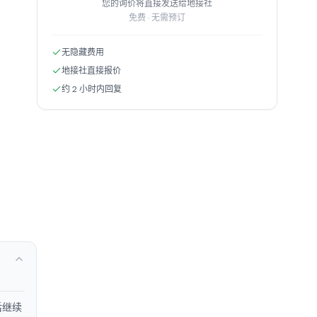
您的询价将直接发送给地接社
免费 · 无需预订
无隐藏费用
地接社直接报价
约 2 小时内回复
后继续