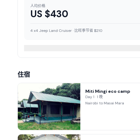
人均价格
US $
430
4 x4 Jeep Land Cruiser · 比旺季节省 $210
住宿
Miti Mingi eco camp
Day 1 · 1 晚
Nairobi to Masai Mara