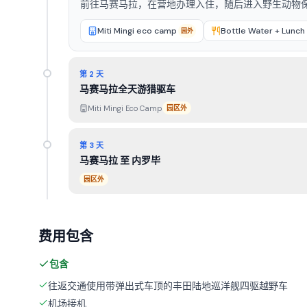
前往马赛马拉，在营地办理入住，随后进入野生动物
Miti Mingi eco camp
Bottle Water + Lunch 
园外
第 2 天
马赛马拉全天游猎驱车
Miti Mingi Eco Camp
园区外
第 3 天
马赛马拉 至 内罗毕
园区外
费用包含
包含
往返交通使用带弹出式车顶的丰田陆地巡洋舰四驱越野车
机场接机