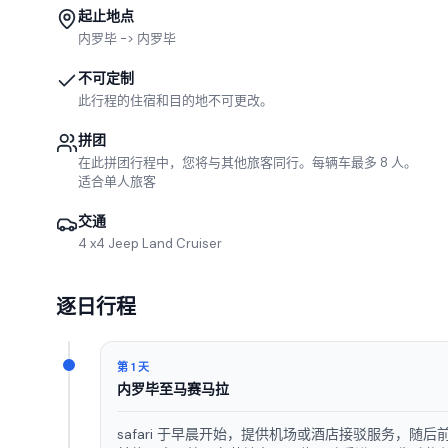
起止地点
内罗毕 -> 内罗毕
不可定制
此行程的住宿和目的地不可更改。
拼团
在此拼团行程中，您将与其他旅客同行。每辆车最多 8 人。
适合单人旅客
交通
4 x4 Jeep Land Cruiser
逐日行程
第 1 天
内罗毕至马赛马拉
safari 于早晨开始，提供机场或酒店接驳服务，