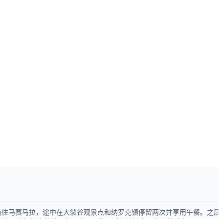
随后前往马赛马拉，途中在大裂谷观景点和纳罗克镇停留两次并享用午餐。之