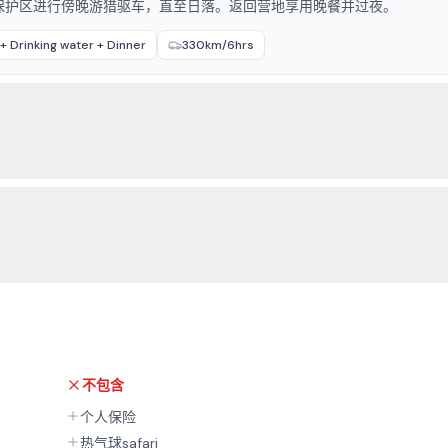
保护区进行傍晚游猎驱车，直至日落。返回营地享用晚餐并过夜。
+ Drinking water + Dinner
330km/6hrs
不包含
个人保险
热气球safari