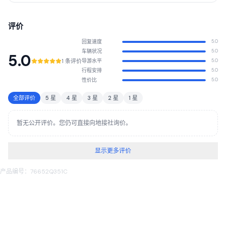
止的旅程，让您的旅程成为一段永生难忘的回忆。 在 Twisted Horns Safaris，
我们始终致力于可持续和负责任的旅游，确保肯尼亚的自然美景和文化遗产能够
世代传承。加入我们，跟随肯尼亚人的视角，探索这片土地。
评价
回复速度
5.0
车辆状况
5.0
5.0
1 条评价
导游水平
5.0
行程安排
5.0
性价比
5.0
全部评价
5 星
4 星
3 星
2 星
1 星
暂无公开评价。您仍可直接向地接社询价。
显示更多评价
产品编号：76652Q351C