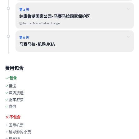
第 4 天
纳库鲁湖国家公园-马赛马拉国家保护区
Jambo Mara Safari Lodge
第 5 天
马赛马拉-机场JKIA
费用包含
包含
接送
酒店接送
驱车游猎
食宿
不包含
国际机票
给导游的小费