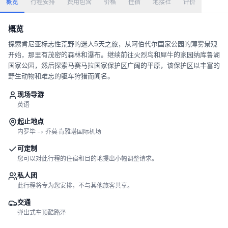
概览
行程安排
费用包含
价格
住宿
地接社
评价
概览
探索肯尼亚标志性荒野的迷人5天之旅，从阿伯代尔国家公园的薄雾景观
开始，那里有茂密的森林和瀑布。继续前往火烈鸟和犀牛的家园纳库鲁湖
国家公园，然后探索马赛马拉国家保护区广阔的平原，该保护区以丰富的
野生动物和难忘的驱车狩猎而闻名。
现场导游
英语
起止地点
内罗毕 -> 乔莫·肯雅塔国际机场
可定制
您可以对此行程的住宿和目的地提出小幅调整请求。
私人团
此行程将专为您安排，不与其他旅客共享。
交通
弹出式车顶酷路泽