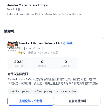
Jambo Mara Safari Lodge
Day 4 · 1 晚
Lake Nakuru National Park to Masai Mara National Reserve
地接社
Twisted Horns Safaris Ltd
已认证
位于 [object Object]
5.0
· 1 条评价 · ~2 hours 内回复
2024
0
0
成立年份
团队成员
车辆数量
为什么选择我们
Twisted Horns Safaris 是您探索非洲蛮荒腹地的门户。我们总部位于内罗毕，
不仅仅是一家旅行社；我们是一支由土生土长的肯尼亚人和充满热情的自然保护
主义者组成的团队，致力于与您分享我们家园的魅力。 以标志性的乞力马扎罗
Verified operator
Direct pricing
Local expertise
山为背景，雄伟的肯尼亚山和东非大裂谷近在咫尺，我们专注于打造超越传统旅
游路线的专属私密旅行体验。无论您梦想在传奇的马赛马拉亲眼目睹动物大迁
徙，与“非洲五霸”近距离接触，还是探索纳库鲁湖和奥尔佩杰塔自然保护区生机
查看全部 - 个行程
查看完整资料
勃勃的鸟类和犀牛，我们深厚的本地经验都能确保您拥有一次真实而令人叹为观