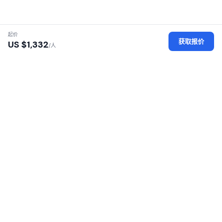
起价
获取报价
US $
1,332
/人
认证地接社
每家地接社均经过执照、身份及办公场所审核
安全平台
您的个人数据经过加密保护，安全可靠
100% 零佣金
无加价——直接向地接社付款
覆盖 16 个非洲国家
东非与南部非洲游猎之旅
SafariGo 连接旅客与非洲各地经过认证的本地游猎地接
社。比较报价、阅读评价、直接预订——100% 零佣金。