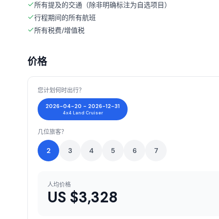
所有提及的交通（除非明确标注为自选项目）
行程期间的所有航班
所有税费/增值税
价格
您计划何时出行？
2026-04-20 - 2026-12-31
4x4 Land Cruiser
几位旅客？
2
3
4
5
6
7
人均价格
US $
3,328