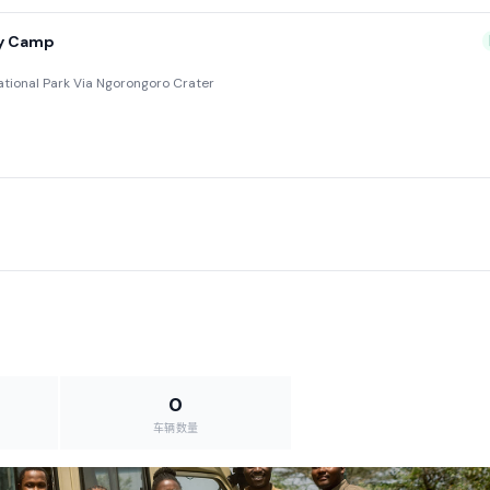
ry Camp
ational Park Via Ngorongoro Crater
0
车辆数量