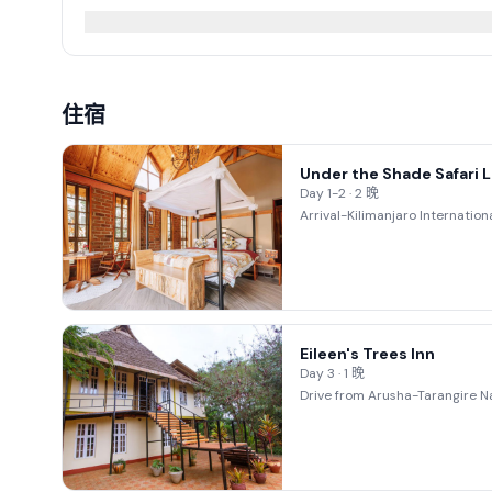
住宿
Under the Shade Safari 
Day 1-2 · 2 晚
Arrival-Kilimanjaro Internation
Eileen's Trees Inn
Day 3 · 1 晚
Drive from Arusha-Tarangire Na