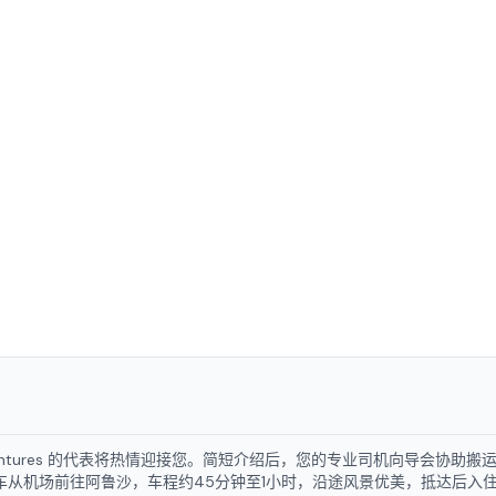
dventures 的代表将热情迎接您。简短介绍后，您的专业司机向导会协助搬
将乘车从机场前往阿鲁沙，车程约45分钟至1小时，沿途风景优美，抵达后入