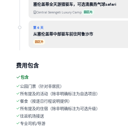
塞伦盖蒂全天游猎驱车，可选清晨热气球safari
Central Serengeti Luxury Camp
园区内
第 6 天
从塞伦盖蒂中部驱车前往阿鲁沙市
园区外
费用包含
包含
公园门票（针对非居民）
所有提及的活动（除非明确标注为自选项目）
餐食（按逐日行程说明提供）
所有提及的住宿（除非明确标注为可选升级）
往返机场接送
专业司机/导游