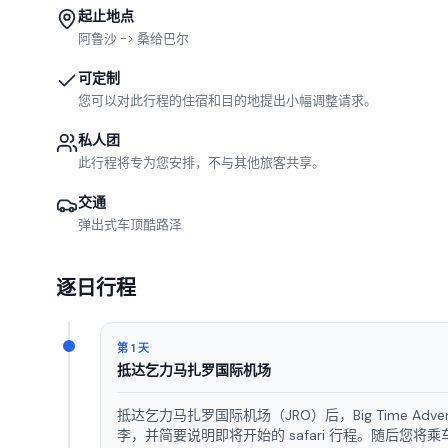
起止地点
阿鲁沙 -> 桑给巴尔
可定制
您可以对此行程的住宿和目的地提出小幅调整请求。
私人团
此行程将专为您安排，不与其他旅客共享。
交通
弹出式车顶酷路泽
逐日行程
第 1 天
抵达乞力马扎罗国际机场
抵达乞力马扎罗国际机场（JRO）后，Big Time A
李，并简要说明即将开始的 safari 行程。随后您