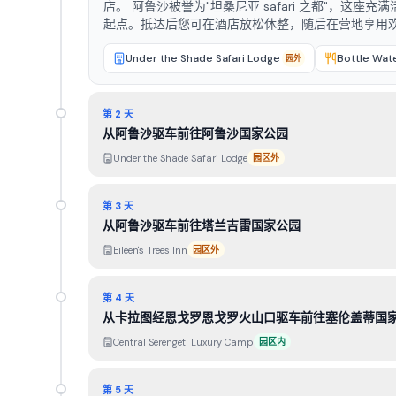
店。 阿鲁沙被誉为"坦桑尼亚 safari 之都"，这座充满活力的城镇坐落在梅鲁山与塞伦盖蒂平原之间，是开启 safari 探险之旅的理想
起点。抵达后您可在酒店放松休整，随后在营地享用欢迎晚宴，
Under the Shade Safari Lodge
Bottle Wate
园外
第 2 天
从阿鲁沙驱车前往阿鲁沙国家公园
Under the Shade Safari Lodge
园区外
第 3 天
从阿鲁沙驱车前往塔兰吉雷国家公园
Eileen's Trees Inn
园区外
第 4 天
从卡拉图经恩戈罗恩戈罗火山口驱车前往塞伦盖蒂国
Central Serengeti Luxury Camp
园区内
第 5 天