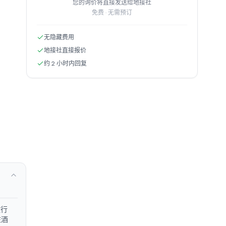
您的询价将直接发送给地接社
免费 · 无需预订
无隐藏费用
地接社直接报价
约 2 小时内回复
运行
住酒