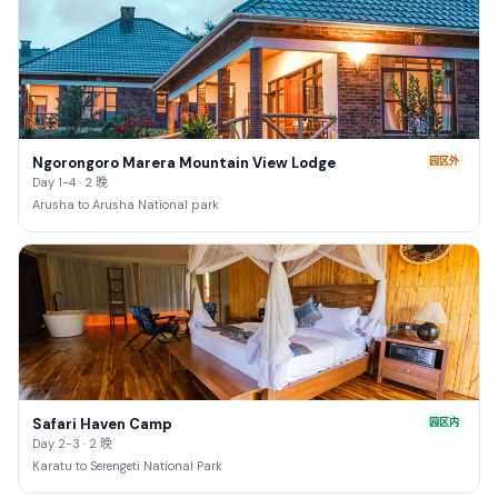
Ngorongoro Marera Mountain View Lodge
园区外
Day 1-4 · 2 晚
Arusha to Arusha National park
Safari Haven Camp
园区内
Day 2-3 · 2 晚
Karatu to Serengeti National Park