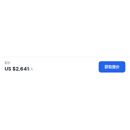
起价
获取报价
US $
2,641
/人
认证地接社
每家地接社均经过执照、身份及办公场所审核
安全平台
您的个人数据经过加密保护，安全可靠
100% 零佣金
无加价——直接向地接社付款
覆盖 16 个非洲国家