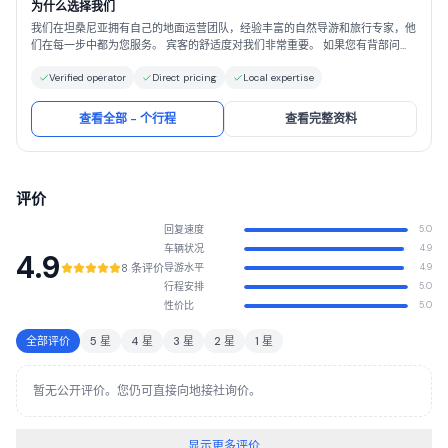
为什么选择我们
我们在坦桑尼亚拥有自己的地面运营团队，经验丰富的自然导游和旅行专家，他
们在每一步中都为您服务。 宾客的舒适度对我们非常重要。 如果您有背部问
题，请告诉我们。 我们将加倍努力，以确保您的座椅上有额外的填充物，以减
Verified operator
Direct pricing
Local expertise
轻在崎y不平的道路上的行驶。 我们始终确保我们的汽车处于良好的状态，并为
您提供舒适的旅程，让您享受最充分的旅程。 我们的价格透明，没有任何意
外，隐性费用或其他服务费用。
查看全部 - 个行程
查看完整资料
评价
回复速度
5.0
车辆状况
4.9
4.9
8 条评价
导游水平
4.9
行程安排
5.0
性价比
5.0
全部评价
5 星
4 星
3 星
2 星
1 星
暂无公开评价。您仍可直接向地接社询价。
显示更多评价