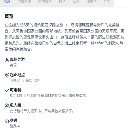
概览
行程安排
费用包含
价格
住宿
地接社
评价
概览
在这趟为期6天的坦桑尼亚探险之旅中，尽情领略荒野与海洋的完美结
合。从阿鲁沙国家公园的葱郁地貌，到塞伦盖蒂国家公园的无垠平原，再
到标志性的恩戈罗恩戈罗火山口，这段旅程将带来丰富的野生动物邂逅与
绝美风光。最终在桑给巴尔的白色沙滩上结束行程，将safari的刺激与热
带休闲完美融合。
现场导游
英语
起止地点
阿鲁沙 -> 桑给巴尔
可定制
您可以对此行程的住宿和目的地提出小幅调整请求。
私人团
此行程将专为您安排，不与其他旅客共享。
交通
酷路泽