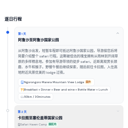
逐日行程
第 1 天
阿鲁沙至阿鲁沙国家公园
从阿鲁沙出发，短暂车程即可抵达阿鲁沙国家公园，导游接您后将
简要介绍整个 safari 行程。这颗被低估的瑰宝拥有从雨林到开阔草
原的多样栖息地。参加有导游带领的徒步 safari，近距离观赏长颈
鹿、水牛和猴子。野餐午餐后继续探索，随后前往卡拉图，入住高
地附近风景优美的 lodge 过夜。
Ngorongoro Marera Mountain View Lodge
园外
Breakfast + Dinner + Beer and wine + Bottle Water + Lunch
50km / 30minutes
第 2 天
卡拉图至塞伦盖蒂国家公园
Safari Haven Camp
园区内