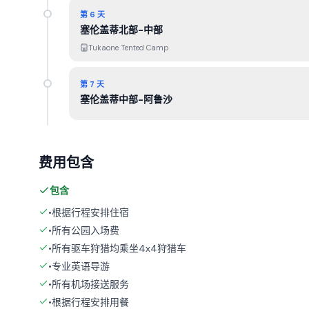
第 6 天
塞伦盖蒂北部-中部
Tukaone Tented Camp
第 7 天
塞伦盖蒂中部-阿鲁沙
费用包含
包含
•根据行程安排住宿
•所有公园入场费
•所有驱车狩猎均乘坐4x4狩猎车
•专业英语导游
•所有机场接送服务
•根据行程安排用餐