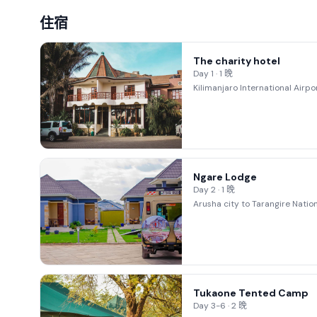
住宿
The charity hotel
Day 1 · 1 晚
Kilimanjaro International Airpo
Ngare Lodge
Day 2 · 1 晚
Arusha city to Tarangire Natio
Tukaone Tented Camp
Day 3-6 · 2 晚