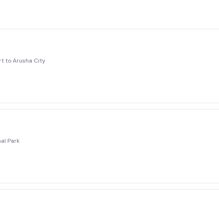
rt to Arusha City
nal Park