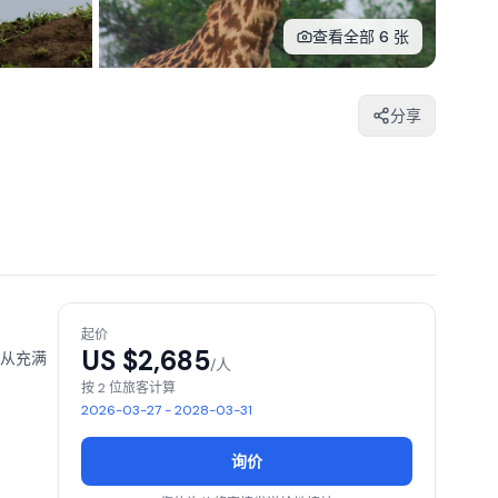
查看全部 6 张
分享
起价
US $
2,685
从充满
/人
按 2 位旅客计算
2026-03-27 - 2028-03-31
询价