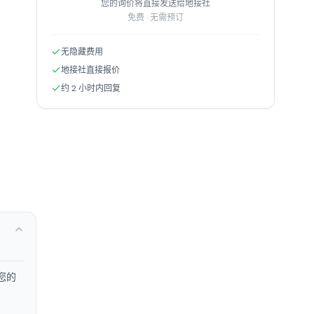
您的询价将直接发送给地接社
免费 · 无需预订
无隐藏费用
地接社直接报价
约 2 小时内回复
您的