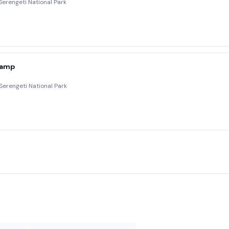
Serengeti National Park
Camp
Serengeti National Park