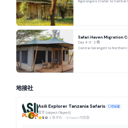
Ngorongoro Crater to Central 
Safari Haven Migration 
Day 4-5 · 2 晚
Central Serengeti to Northern 
地接社
Asili Explorer Tanzania Safaris
已认证
位于 [object Object]
5.0
· 3 条评价 · ~2 hours 内回复