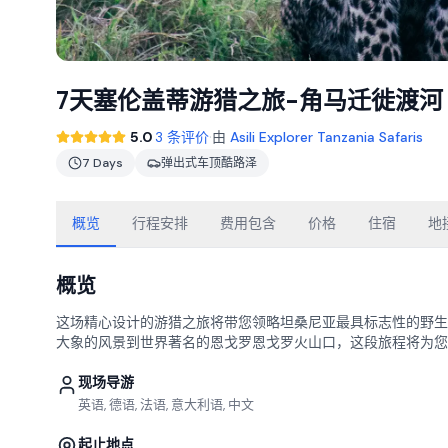
7天塞伦盖蒂游猎之旅-角马迁徙渡河
·
5.0
3 条评价
由
Asili Explorer Tanzania Safaris
7 Days
弹出式车顶酷路泽
概览
行程安排
费用包含
价格
住宿
地
概览
这场精心设计的游猎之旅将带您领略坦桑尼亚最具标志性的野生
大象的风景到世界著名的恩戈罗恩戈罗火山口，这段旅程将为您
现场导游
英语, 德语, 法语, 意大利语, 中文
起止地点