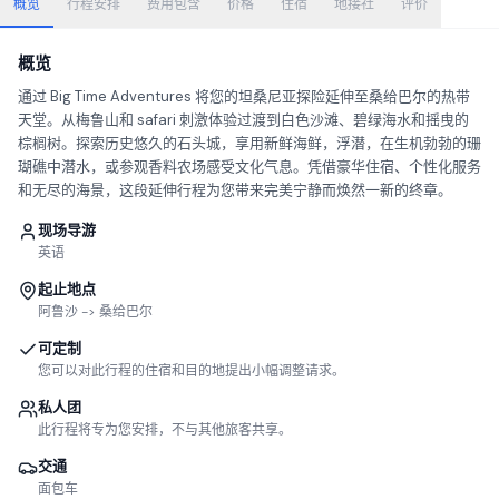
概览
行程安排
费用包含
价格
住宿
地接社
评价
概览
通过 Big Time Adventures 将您的坦桑尼亚探险延伸至桑给巴尔的热带
天堂。从梅鲁山和 safari 刺激体验过渡到白色沙滩、碧绿海水和摇曳的
棕榈树。探索历史悠久的石头城，享用新鲜海鲜，浮潜，在生机勃勃的珊
瑚礁中潜水，或参观香料农场感受文化气息。凭借豪华住宿、个性化服务
和无尽的海景，这段延伸行程为您带来完美宁静而焕然一新的终章。
现场导游
英语
起止地点
阿鲁沙 -> 桑给巴尔
可定制
您可以对此行程的住宿和目的地提出小幅调整请求。
私人团
此行程将专为您安排，不与其他旅客共享。
交通
面包车