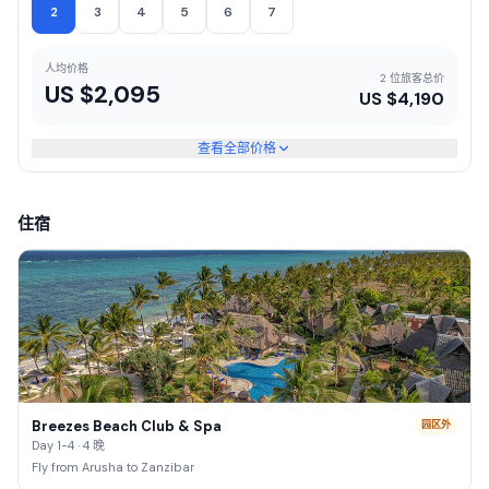
2
3
4
5
6
7
人均价格
2 位旅客总价
US $
2,095
US $
4,190
查看全部价格
住宿
Breezes Beach Club & Spa
园区外
Day 1-4 · 4 晚
Fly from Arusha to Zanzibar