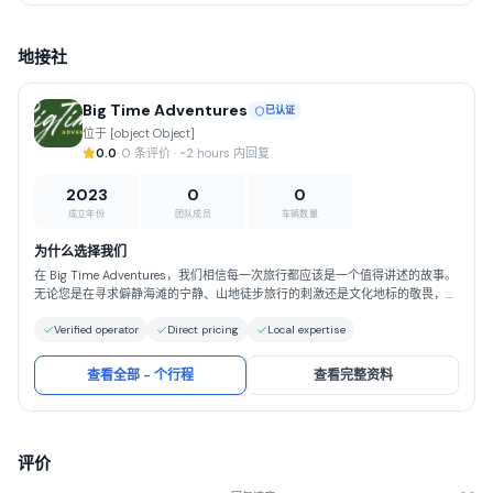
地接社
Big Time Adventures
已认证
位于 [object Object]
0.0
· 0 条评价 · ~2 hours 内回复
2023
0
0
成立年份
团队成员
车辆数量
为什么选择我们
在 Big Time Adventures，我们相信每一次旅行都应该是一个值得讲述的故事。
无论您是在寻求僻静海滩的宁静、山地徒步旅行的刺激还是文化地标的敬畏，我
们都会全程为您提供指导。选择 Big Time Adventures，您将获得以安全、真实
Verified operator
Direct pricing
Local expertise
和负责任的旅游为基础的旅行体验。我们以精心的规划、对细节的关注以及对如
何让旅行真正特别的深刻理解而自豪。与我们一起，您可以放心，您将得到妥善
的照顾，可以完全放心地自由享受世界的奇迹。
查看全部 - 个行程
查看完整资料
评价