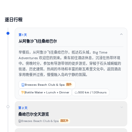
逐日行程
第 1 天
从阿鲁沙飞往桑给巴尔
早餐后，从阿鲁沙飞往桑给巴尔，抵达石头城，Big Time
Adventures 欢迎您的到来。乘车前往酒店休息，沉浸在热带环境
中。傍晚时分，参加有导游带领的徒步游览，穿梭于石头城蜿蜒的
街道、历史建筑、热闹的市场和丰富的斯瓦希里文化中。返回酒店
享用晚餐并过夜，慢慢融入岛屿宁静的氛围。
Breezes Beach Club & Spa
园外
Bottle Water + Lunch + Dinner
500 km / 1.30hours
第 2 天
桑给巴尔全天游览
Breezes Beach Club & Spa
园区外