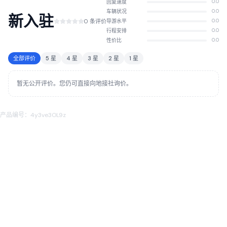
回复速度
0.0
车辆状况
0.0
新入驻
0 条评价
导游水平
0.0
行程安排
0.0
性价比
0.0
全部评价
5 星
4 星
3 星
2 星
1 星
暂无公开评价。您仍可直接向地接社询价。
产品编号：4y3ve3OL9z