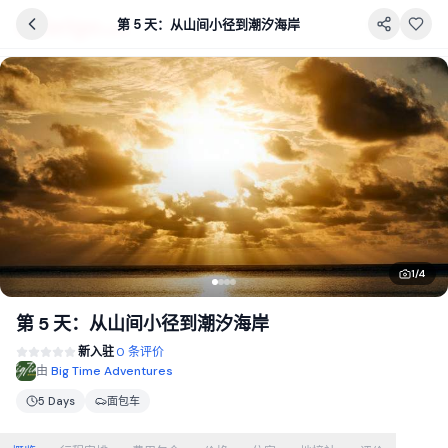
第 5 天：从山间小径到潮汐海岸
1
/
4
第 5 天：从山间小径到潮汐海岸
新入驻
0 条评价
由
Big Time Adventures
5 Days
面包车