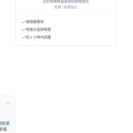
您的詢價將直接發送給地接社
免費 · 無需預訂
無隱藏費用
地接社直接報價
約 2 小時內回覆
開始第
擊情