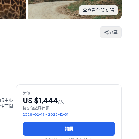
查看全部 5 張
分享
起價
US $
1,444
的中心
/人
性而聞
按 2 位旅客計算
2026-02-13 - 2028-12-31
詢價