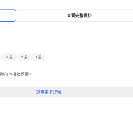
查看完整資料
3 星
2 星
1 星
接向地接社詢價。
顯示更多評價