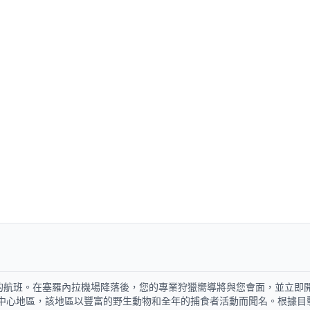
的航班。在塞羅內拉機場降落後，您的專業狩獵嚮導將與您會面，並立即
的中心地區，該地區以豐富的野生動物和全年的捕食者活動而聞名。根據目