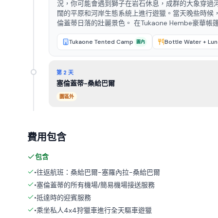
況，你可能會遇到獅子在岩石休息，成群的大象穿過
闊的平原和河岸生態系統上進行遊獵。當天晚些時候，您
倫蓋蒂日落的壯麗景色。 在Tukaone Hembe豪
Tukaone Tented Camp
Bottle Water + Lun
園內
第 2 天
塞倫蓋蒂-桑給巴爾
園區外
費用包含
包含
•往返航班：桑給巴爾-塞羅內拉-桑給巴爾
•塞倫蓋蒂的所有機場/簡易機場接送服務
•抵達時的迎賓服務
•乘坐私人4x4狩獵車進行全天驅車遊獵