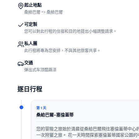
起止地點
桑給巴爾 -> 桑給巴爾
可定製
您可以對此行程的住宿和目的地提出小幅調整請求。
私人團
此行程將專為您安排，不與其他旅客共享。
交通
弹出式车顶酷路泽
逐日行程
第 1 天
桑給巴爾-塞倫蓋蒂
您的冒險之旅始於清晨從桑給巴爾飛往塞倫蓋蒂中心
一次狩獵之旅。 花一天時間探索塞倫蓋蒂國家公園