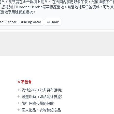
河谷，長頸鹿在金合歡樹上覓食。 在公園內享用野餐午餐，然後繼續下午
將前往Tukaone Hembe豪華帳篷營地，該營地地理位置優越，可欣
華帳篷營地享用晚餐並過夜。
ch + Dinner + Drinking water
1 hour
不包含
•營地飲料（除非另有說明）
•可選活動（如熱氣球狩獵）
•旅行保險和醫療保險
•個人物品、衣物和紀念品