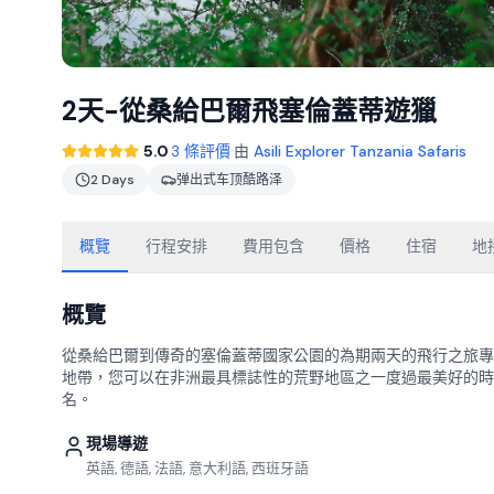
2天-從桑給巴爾飛塞倫蓋蒂遊獵
·
5.0
3 條評價
由
Asili Explorer Tanzania Safaris
2 Days
弹出式车顶酷路泽
概覽
行程安排
費用包含
價格
住宿
地
概覽
從桑給巴爾到傳奇的塞倫蓋蒂國家公園的為期兩天的飛行之旅專
地帶，您可以在非洲最具標誌性的荒野地區之一度過最美好的時
名。
現場導遊
英語, 德語, 法語, 意大利語, 西班牙語