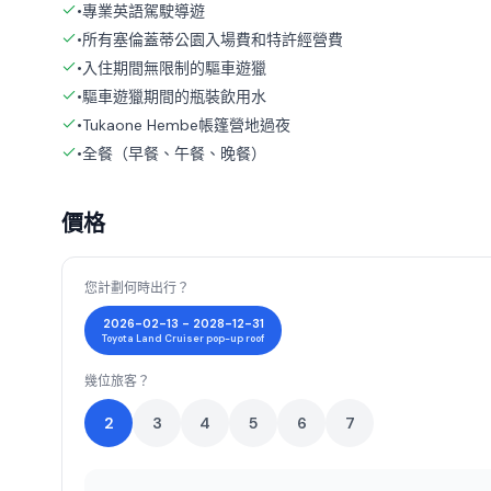
•專業英語駕駛導遊
•所有塞倫蓋蒂公園入場費和特許經營費
•入住期間無限制的驅車遊獵
•驅車遊獵期間的瓶裝飲用水
•Tukaone Hembe帳篷營地過夜
•全餐（早餐、午餐、晚餐）
價格
您計劃何時出行？
2026-02-13 - 2028-12-31
Toyota Land Cruiser pop-up roof
幾位旅客？
2
3
4
5
6
7