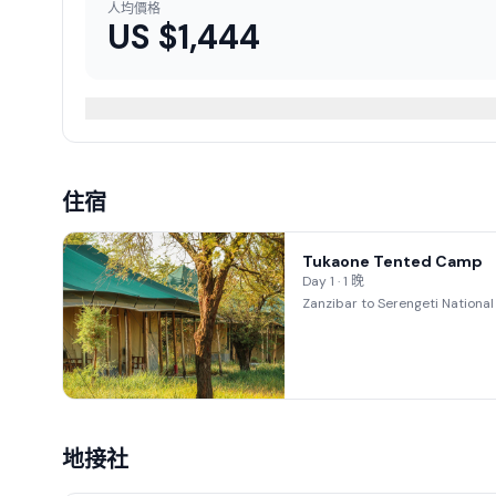
人均價格
US $
1,444
住宿
Tukaone Tented Camp
Day 1 · 1 晚
Zanzibar to Serengeti National
地接社