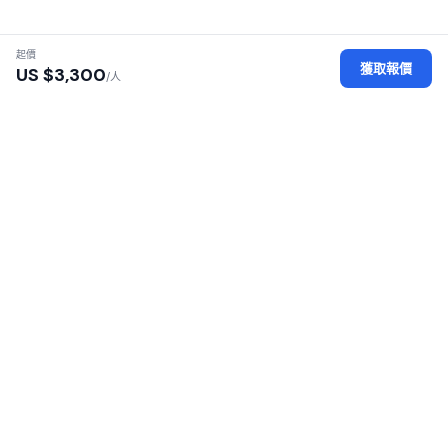
起價
獲取報價
US $
3,300
/人
認證地接社
每家地接社均經過執照、身份及辦公場所審核
安全平臺
您的個人數據經過加密保護，安全可靠
100% 零佣金
無加價——直接向地接社付款
覆蓋 16 個非洲國家
東非與南部非洲遊獵之旅
SafariGo 連接旅客與非洲各地經過認證的本地遊獵地接
社。比較報價、閱讀評價、直接預訂——100% 零佣金。