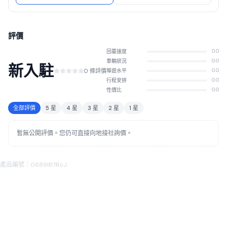
評價
回覆速度
0.0
車輛狀況
0.0
新入駐
0 條評價
導遊水平
0.0
行程安排
0.0
性價比
0.0
全部評價
5 星
4 星
3 星
2 星
1 星
暫無公開評價。您仍可直接向地接社詢價。
產品編號：0689lB7RcJ