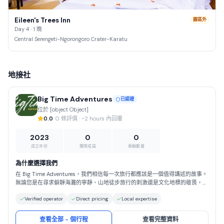
Eileen's Trees Inn
園區外
Day 4 · 1 晚
Central Serengeti-Ngorongoro Crater-Karatu
地接社
Big Time Adventures
已認證
位於 [object Object]
0.0
· 0 條評價 · ~2 hours 內回覆
2023
0
0
成立年份
團隊成員
車輛數量
為什麼選擇我們
在 Big Time Adventures，我們相信每一次旅行都應該是一個值得講述的故事。
無論您是在尋求僻靜海灘的寧靜、山地徒步旅行的刺激還是文化地標的敬畏，我
們都會全程為您提供指導。選擇 Big Time Adventures，您將獲得以安全、真實
Verified operator
Direct pricing
Local expertise
和負責任的旅遊為基礎的旅行體驗。我們以精心的規劃、對細節的關注以及對如
何讓旅行真正特別的深刻理解而自豪。與我們一起，您可以放心，您將得到妥善
的照顧，可以完全放心地自由享受世界的奇蹟。
查看全部 - 個行程
查看完整資料