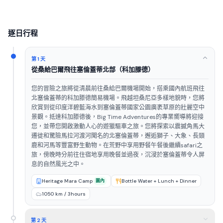
逐日行程
第 1 天
從桑給巴爾飛往塞倫蓋蒂北部（科加滕德）
您的冒險之旅將從清晨前往桑給巴爾機場開始，搭乘國內航班飛往
北塞倫蓋蒂的科加滕德簡易機場。飛越坦桑尼亞多樣地貌時，您將
欣賞到從印度洋碧藍海水到塞倫蓋蒂國家公園廣袤草原的壯麗空中
景觀。抵達科加滕德後，Big Time Adventures的專業嚮導將迎接
您，並帶您開啟激動人心的遊獵驅車之旅。您將探索以震撼角馬大
遷徙和驚險馬拉河渡河聞名的北塞倫蓋蒂，邂逅獅子、大象、長頸
鹿和河馬等豐富野生動物。在荒野中享用野餐午餐後繼續safari之
旅，傍晚時分前往住宿地享用晚餐並過夜，沉浸於塞倫蓋蒂令人屏
息的自然風光之中。
Heritage Mara Camp
園內
Bottle Water + Lunch + Dinner
1050 km / 3hours
第 2 天