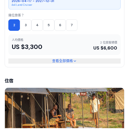
2026-04-17 - 2027-12-31
4x4 Land Cruiser
幾位旅客？
2
3
4
5
6
7
人均價格
2 位旅客總價
US $
3,300
US $
6,600
查看全部價格
住宿