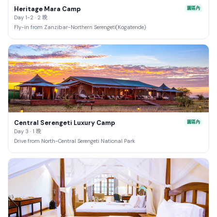
Heritage Mara Camp
園區內
Day 1-2 · 2 晚
Fly-in from Zanzibar-Northern Serengeti(Kogatende)
Central Serengeti Luxury Camp
園區內
Day 3 · 1 晚
Drive from North-Central Serengeti National Park