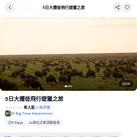
5日大遷徙飛行遊獵之旅
1
/
4
5日大遷徙飛行遊獵之旅
新入駐
0 條評價
由
Big Time Adventures
5 Days
彈出式車頂酷路澤