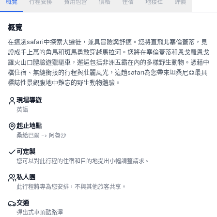
概覽
行程安排
費用包含
價格
住宿
地接社
評價
概覽
在這趟safari中探索大遷徙，兼具冒險與舒適。您將直飛北塞倫蓋蒂，見
證成千上萬的角馬和斑馬勇敢穿越馬拉河。您將在塞倫蓋蒂和恩戈羅恩戈
羅火山口體驗遊獵驅車，邂逅包括非洲五霸在內的多樣野生動物。憑藉中
檔住宿、無縫銜接的行程與壯麗風光，這趟safari為您帶來坦桑尼亞最具
標誌性景觀腹地中難忘的野生動物體驗。
現場導遊
英語
起止地點
桑給巴爾 -> 阿魯沙
可定製
您可以對此行程的住宿和目的地提出小幅調整請求。
私人團
此行程將專為您安排，不與其他旅客共享。
交通
彈出式車頂酷路澤