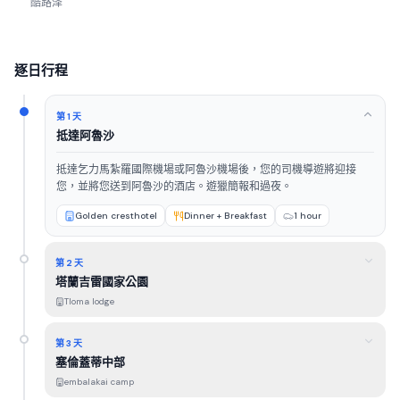
酷路泽
逐日行程
第 1 天
抵達阿魯沙
抵達乞力馬紮羅國際機場或阿魯沙機場後，您的司機導遊將迎接
您，並將您送到阿魯沙的酒店。遊獵簡報和過夜。
Golden cresthotel
Dinner + Breakfast
1 hour
第 2 天
塔蘭吉雷國家公園
Tloma lodge
第 3 天
塞倫蓋蒂中部
embalakai camp