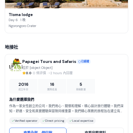
Tloma lodge
Day 6 · 1 晚
Ngorongoro Crater
地接社
Papagei Tours and Safaris
已認證
位於 [object Object]
0.0
· 0 條評價 · ~2 hours 內回覆
2016
16
5
成立年份
團隊成員
車輛數量
為什麼選擇我們
作為一家女性創立的公司，我們用心、關懷和理解，精心設計旅行體驗。我們深
知，舒適、安全和真實體驗與冒險同樣重要。我們精心策劃的旅程旨在建立有意
義的聯繫，支持當地社區——尤其是女性主導的企業——並讓您自信地探索世
Verified operator
Direct pricing
Local expertise
界。與我們同行，您不僅僅是在旅行，更是在支持一種賦能、包容且充滿人文關
懷的旅行理念。