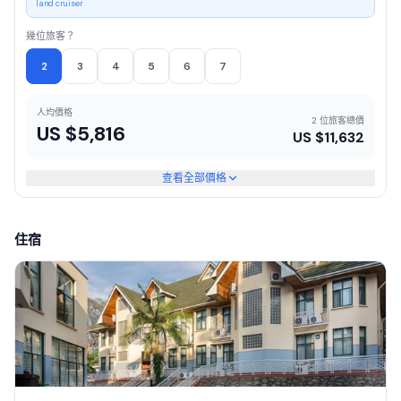
land cruiser
幾位旅客？
2
3
4
5
6
7
人均價格
2 位旅客總價
US $
5,816
US $
11,632
查看全部價格
住宿