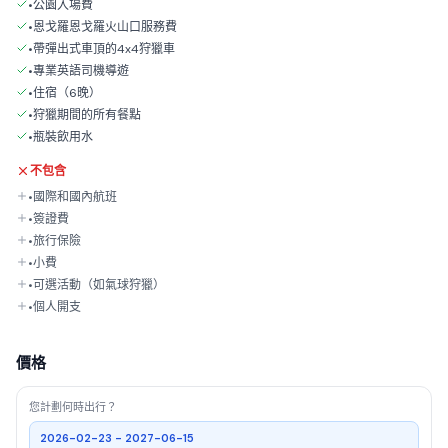
•公園入場費
•恩戈羅恩戈羅火山口服務費
•帶彈出式車頂的4x4狩獵車
•專業英語司機導遊
•住宿（6晚）
•狩獵期間的所有餐點
•瓶裝飲用水
不包含
•國際和國內航班
•簽證費
•旅行保險
•小費
•可選活動（如氣球狩獵）
•個人開支
價格
您計劃何時出行？
2026-02-23 - 2027-06-15