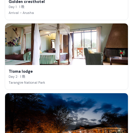
Golden cresthotel
Day 1 · 1 晚
Arrival – Arusha
Tloma lodge
Day 2 · 1 晚
Tarangire National Park