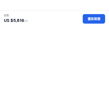
起價
獲取報價
US $
5,816
/人
認證地接社
每家地接社均經過執照、身份及辦公場所審核
安全平臺
您的個人數據經過加密保護，安全可靠
100% 零佣金
無加價——直接向地接社付款
覆蓋 16 個非洲國家
東非與南部非洲遊獵之旅
SafariGo 連接旅客與非洲各地經過認證的本地遊獵地接
社。比較報價、閱讀評價、直接預訂——100% 零佣金。