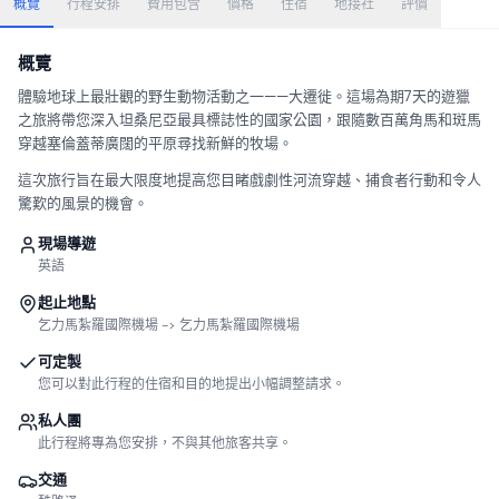
概覽
行程安排
費用包含
價格
住宿
地接社
評價
概覽
體驗地球上最壯觀的野生動物活動之一——大遷徙。這場為期7天的遊獵
之旅將帶您深入坦桑尼亞最具標誌性的國家公園，跟隨數百萬角馬和斑馬
穿越塞倫蓋蒂廣闊的平原尋找新鮮的牧場。
這次旅行旨在最大限度地提高您目睹戲劇性河流穿越、捕食者行動和令人
驚歎的風景的機會。
現場導遊
英語
起止地點
乞力馬紮羅國際機場 -> 乞力馬紮羅國際機場
可定製
您可以對此行程的住宿和目的地提出小幅調整請求。
私人團
此行程將專為您安排，不與其他旅客共享。
交通