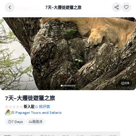
7天-大遷徙遊獵之旅
1
/
8
7天-大遷徙遊獵之旅
新入駐
0 條評價
由
Papagei Tours and Safaris
7 Days
酷路泽