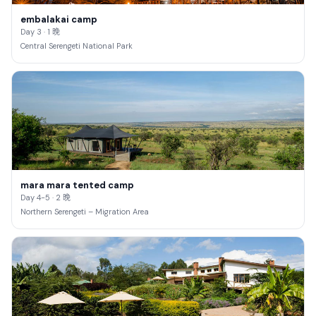
embalakai camp
Day 3 · 1 晚
Central Serengeti National Park
mara mara tented camp
Day 4-5 · 2 晚
Northern Serengeti – Migration Area