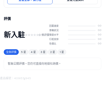
查看全部 - 個行程
查看完整資料
評價
回覆速度
0.0
車輛狀況
0.0
新入駐
0 條評價
導遊水平
0.0
行程安排
0.0
性價比
0.0
全部評價
5 星
4 星
3 星
2 星
1 星
暫無公開評價。您仍可直接向地接社詢價。
產品編號：409I57g945