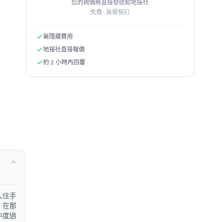
您的詢價將直接發送給地接社
免費 · 無需預訂
無隱藏費用
地接社直接報價
約 2 小時內回覆
入住手
，在那
中度過