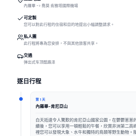
內羅畢 -> 喬莫·肯雅塔國際機場
可定製
您可以對此行程的住宿和目的地提出小幅調整請求。
私人團
此行程將專為您安排，不與其他旅客共享。
交通
弹出式车顶酷路泽
逐日行程
第 1 天
內羅畢-肯尼亞山
白天抵達令人驚歎的肯尼亞山國家公園，在鬱鬱蔥蔥
續後，您可以享用一頓輕鬆的午餐，欣賞非洲第二高
裡您可以發現大象、水牛和獨特的鳥類等野生動物。