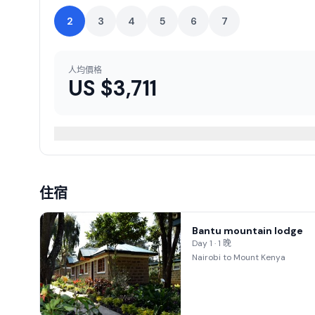
2
3
4
5
6
7
人均價格
US $
3,711
住宿
Bantu mountain lodge
Day 1 · 1 晚
Nairobi to Mount Kenya