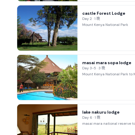
castle Forest Lodge
Day 2 · 1 晚
Mount Kenya National Park
masai mara sopa lodge
Day 3-5 · 3 晚
Mount Kenya National Park to 
lake nakuru lodge
Day 6 · 1 晚
masai mara national reserve to