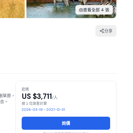
查看全部 4 張
分享
起價
US $
3,711
樹草原，
/人
合。
按 2 位旅客計算
2026-03-19 - 2027-12-31
詢價