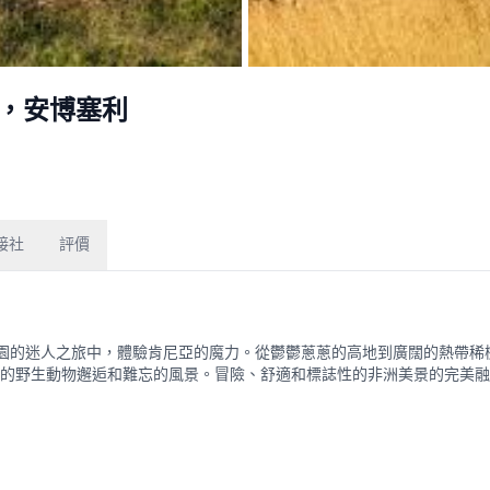
拉，安博塞利
接社
評價
園的迷人之旅中，體驗肯尼亞的魔力。從鬱鬱蔥蔥的高地到廣闊的熱帶稀
的野生動物邂逅和難忘的風景。冒險、舒適和標誌性的非洲美景的完美融