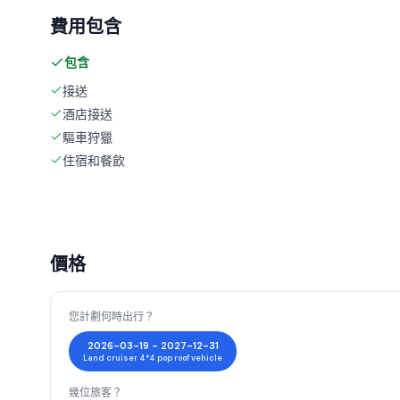
費用包含
包含
接送
酒店接送
驅車狩獵
住宿和餐飲
價格
您計劃何時出行？
2026-03-19 - 2027-12-31
Land cruiser 4*4 pop roof vehicle
幾位旅客？