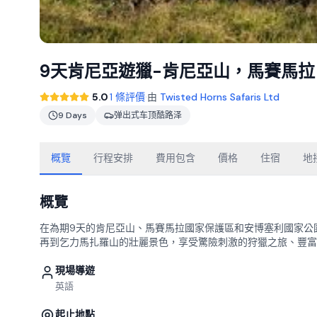
9天肯尼亞遊獵-肯尼亞山，馬賽馬
·
5.0
1 條評價
由
Twisted Horns Safaris Ltd
9 Days
弹出式车顶酷路泽
概覽
行程安排
費用包含
價格
住宿
地
概覽
在為期9天的肯尼亞山、馬賽馬拉國家保護區和安博塞利國家公
再到乞力馬扎羅山的壯麗景色，享受驚險刺激的狩獵之旅、豐富
現場導遊
英語
起止地點