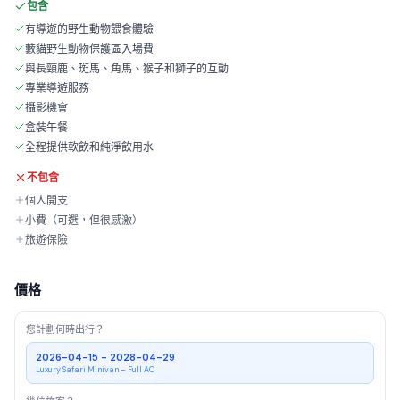
包含
有導遊的野生動物餵食體驗
藪貓野生動物保護區入場費
與長頸鹿、斑馬、角馬、猴子和獅子的互動
專業導遊服務
攝影機會
盒裝午餐
全程提供軟飲和純淨飲用水
不包含
個人開支
小費（可選，但很感激）
旅遊保險
價格
您計劃何時出行？
2026-04-15 - 2028-04-29
Luxury Safari Minivan – Full AC