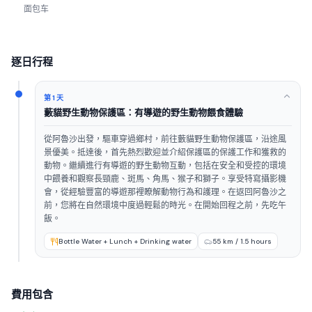
面包车
逐日行程
第 1 天
藪貓野生動物保護區：有導遊的野生動物餵食體驗
從阿魯沙出發，驅車穿過鄉村，前往藪貓野生動物保護區，沿途風
景優美。抵達後，首先熱烈歡迎並介紹保護區的保護工作和獲救的
動物。繼續進行有導遊的野生動物互動，包括在安全和受控的環境
中餵養和觀察長頸鹿、斑馬、角馬、猴子和獅子。享受特寫攝影機
會，從經驗豐富的導遊那裡瞭解動物行為和護理。在返回阿魯沙之
前，您將在自然環境中度過輕鬆的時光。在開始回程之前，先吃午
飯。
Bottle Water + Lunch + Drinking water
55 km / 1.5 hours
費用包含