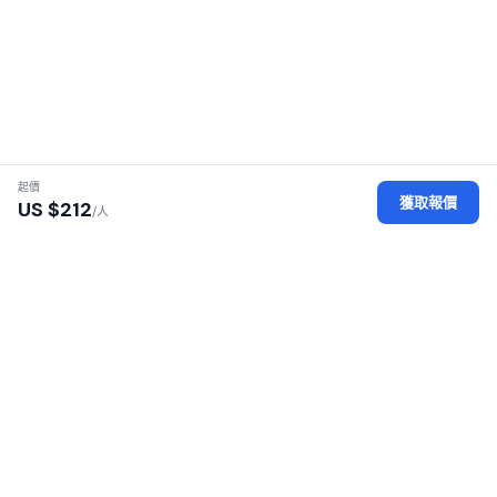
起價
獲取報價
US $
212
/人
認證地接社
每家地接社均經過執照、身份及辦公場所審核
安全平臺
您的個人數據經過加密保護，安全可靠
100% 零佣金
無加價——直接向地接社付款
覆蓋 16 個非洲國家
東非與南部非洲遊獵之旅