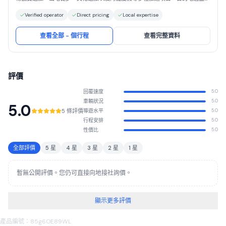
多熱門旅遊勝地。 我們專注於打造個性化、靈活的旅行體驗，根據每位客戶的
Verified operator
Direct pricing
Local expertise
需求、預算和旅行方式量身定製行程。我們經驗豐富的當地嚮導擁有豐富的野生
動物和文化知識，確保每一次探險之旅都精彩紛呈、意義非凡。 我們使用可靠
的四驅越野車，確保旅途舒適安全。我們始終秉持價格公道、服務專業、客戶至
查看全部 - 個行程
查看完整資料
上的原則。 選擇我們，您將與值得信賴的當地團隊一起，體驗原汁原味的坦桑
尼亞之旅。
評價
回覆速度
5.0
車輛狀況
5.0
5.0
5 條評價
導遊水平
5.0
行程安排
5.0
性價比
5.0
全部評價
5 星
4 星
3 星
2 星
1 星
暫無公開評價。您仍可直接向地接社詢價。
顯示更多評價
產品編號：85g6OE89WL