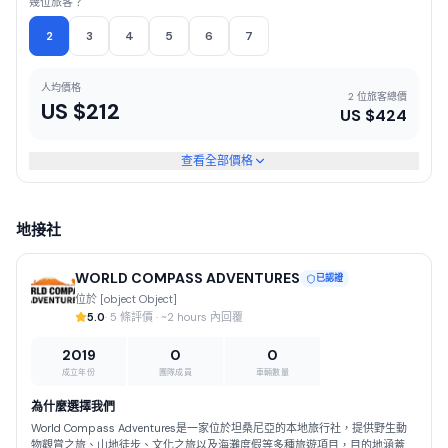
幾位旅客？
2
3
4
5
6
7
人均價格
2 位旅客總價
US $
212
US $
424
查看全部價格
地接社
WORLD COMPASS ADVENTURES
已認證
位於 [object Object]
5.0
· 5 條評價 · ~2 hours 內回覆
2019
0
0
成立年份
團隊成員
車輛數量
為什麼選擇我們
World Compass Adventures是一家位於坦桑尼亞的本地旅行社，提供野生動
物觀賞之旅、山地徒步、文化之旅以及海灘度假等多種旅遊項目，目的地涵蓋眾