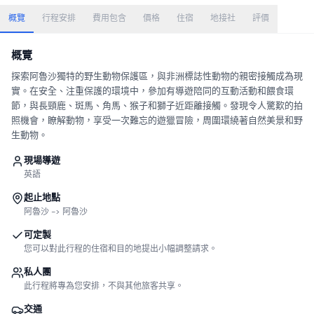
概覽
行程安排
費用包含
價格
住宿
地接社
評價
概覽
探索阿魯沙獨特的野生動物保護區，與非洲標誌性動物的親密接觸成為現
實。在安全、注重保護的環境中，參加有導遊陪同的互動活動和餵食環
節，與長頸鹿、斑馬、角馬、猴子和獅子近距離接觸。發現令人驚歎的拍
照機會，瞭解動物，享受一次難忘的遊獵冒險，周圍環繞著自然美景和野
生動物。
現場導遊
英語
起止地點
阿魯沙 -> 阿魯沙
可定製
您可以對此行程的住宿和目的地提出小幅調整請求。
私人團
此行程將專為您安排，不與其他旅客共享。
交通