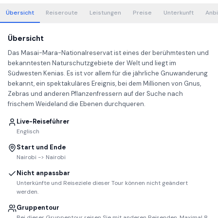
Übersicht
Reiseroute
Leistungen
Preise
Unterkunft
Anbi
Übersicht
Das Masai-Mara-Nationalreservat ist eines der berühmtesten und
bekanntesten Naturschutzgebiete der Welt und liegt im
Südwesten Kenias. Es ist vor allem für die jährliche Gnuwanderung
bekannt, ein spektakuläres Ereignis, bei dem Millionen von Gnus,
Zebras und anderen Pflanzenfressern auf der Suche nach
frischem Weideland die Ebenen durchqueren.
Live-Reiseführer
Englisch
Start und Ende
Nairobi -> Nairobi
Nicht anpassbar
Unterkünfte und Reiseziele dieser Tour können nicht geändert
werden.
Gruppentour
Bei dieser Gruppentour reisen Sie mit anderen Reisenden. Maximal 8