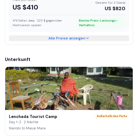
Gesamt für 2 Gäste
US $
410
US $
820
4*4 Safari Jeep · 225 $ gegenüber
Bestes Preis-Leistungs-
Hochsaison sparen
Verhältnis
Alle Preise anzeigen
Unterkunft
Lenchada Tourist Camp
Außerhalb des Parks
Day 1-2 · 2 Nächte
Nairobi to Masai Mara