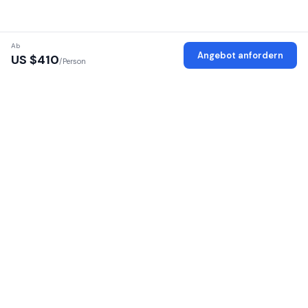
Ab
Angebot anfordern
US $
410
/Person
Verifizierte Anbieter
Jeder Anbieter wird auf Lizenz, Identität und Büro geprüft
Sichere Plattform
Ihre persönlichen Daten sind verschlüsselt und geschützt
100 % provisionsfrei
Kein Aufschlag — zahlen Sie direkt an den Anbieter
16 afrikanische Länder
Safaris in Ost- und Südafrika
SafariGo verbindet Reisende mit verifizierten
lokalen Safari-Anbietern in ganz Afrika. Vergleichen