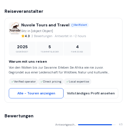
Reiseveranstalter
Nuvole Tours and Travel
Verifiziert
Sitz in [object Object]
4.3
· 2 Bewertungen · Antwortet in ~2 hours
2025
5
4
GEGRÜNDET
TEAMMITGLIEDER
FAHRZEUGE
Warum mit uns reisen
Von den Wolken bis zur Savanne. Erleben Sie Afrika wie nie zuvor.
Gegründet aus einer Leidenschaft für Wildtiere, Natur und kulturelle
Entdeckungen, ist Nuvole Tours and Travel mehr als nur ein
Verified operator
Direct pricing
Local expertise
Reiseveranstalter. Wir sind Ihr Tor zu authentischen afrikanischen
Erlebnissen. Unser Name „Nuvole“, was auf Italienisch „Wolken“ bedeutet,
spiegelt unsere Vision wider, grenzenlose, atemberaubende Safari-
Alle - Touren anzeigen
Vollständiges Profil ansehen
Erlebnisse anzubieten, die über das Gewöhnliche hinausgehen. Bei Nuvole
Tours and Travel lassen wir Ihre Träume von einer Afrika-Safari
Wirklichkeit werden. Ganz gleich, ob Sie einen luxuriösen Urlaub, ein
aufregendes Abenteuer oder eine umweltfreundliche Reise suchen – wir
Bewertungen
bieten fachkundig zusammengestellte Safaris, die Sie in das Herz der
ungezähmten Schönheit Afrikas eintauchen lassen. Wir sind stolz darauf,
Antwortgeschwindigkeit
4.5
von der Tourismusaufsichtsbehörde bei den Tourism Excellence Awards