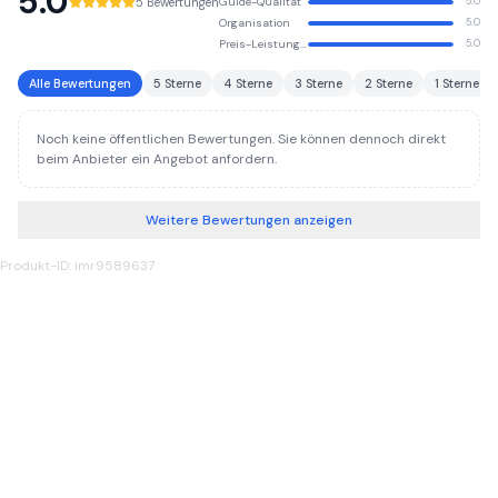
5.0
5 Bewertungen
Guide-Qualität
5.0
Organisation
5.0
Preis-Leistungs-Verhältnis
5.0
Alle Bewertungen
5 Sterne
4 Sterne
3 Sterne
2 Sterne
1 Sterne
Noch keine öffentlichen Bewertungen. Sie können dennoch direkt
beim Anbieter ein Angebot anfordern.
Weitere Bewertungen anzeigen
Produkt-ID: imr9589637