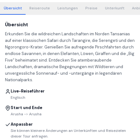
Übersicht
Reiseroute
Leistungen
Preise
Unterkunft
Anbi
Übersicht
Erkunden Sie die wildreichen Landschaften im Norden Tansanias
auf einer klassischen Safari durch Tarangire, die Serengeti und den
Ngorongoro-Krater. Genießen Sie aufregende Pirschfahrten durch
endlose Savannen, in denen Elefanten, Löwen, Giraffen und die „Big
Five“ beheimatet sind. Entdecken Sie atemberaubende
Landschaften, dramatische Begegnungen mit Wildtieren und
unvergessliche Sonnenauf- und -untergänge in legendären
Nationalparks.
Live-Reiseführer
Englisch
Start und Ende
Arusha -> Arusha
Anpassbar
Sie können kleinere Änderungen an Unterkünften und Reisezielen
dieser Tour anfragen.