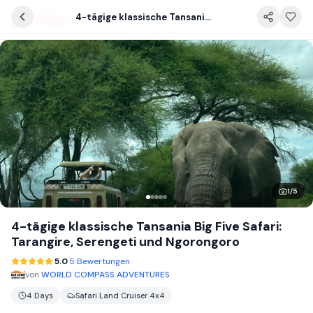
4-tägige klassische Tansania Big Five Safari: Tarangire, Serengeti und Ngorongoro
1
/
5
4-tägige klassische Tansania Big Five Safari:
Tarangire, Serengeti und Ngorongoro
5.0
5 Bewertungen
von
WORLD COMPASS ADVENTURES
4 Days
Safari Land Cruiser 4x4