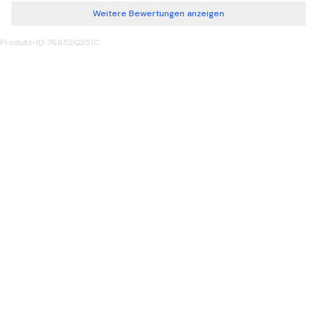
Weitere Bewertungen anzeigen
Produkt-ID: 76652Q351C