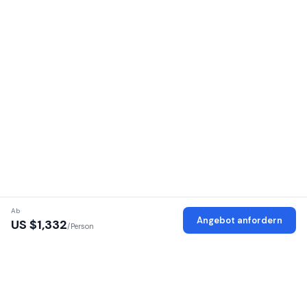
Ab
Angebot anfordern
US $
1,332
/Person
Verifizierte Anbieter