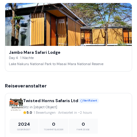
Jambo Mara Safari Lodge
Day 4 · 1 Nächte
Lake Nakuru National Park to Masai Mara National Reserve
Reiseveranstalter
Twisted Horns Safaris Ltd
Verifiziert
Sitz in [object Object]
5.0
· 1 Bewertungen · Antwortet in ~2 hours
2024
0
0
GEGRÜNDET
TEAMMITGLIEDER
FAHRZEUGE