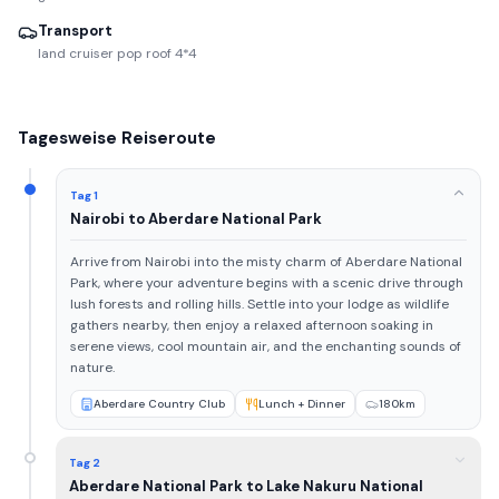
Transport
land cruiser pop roof 4*4
Tagesweise Reiseroute
Tag 1
Nairobi to Aberdare National Park
Arrive from Nairobi into the misty charm of Aberdare National
Park, where your adventure begins with a scenic drive through
lush forests and rolling hills. Settle into your lodge as wildlife
gathers nearby, then enjoy a relaxed afternoon soaking in
serene views, cool mountain air, and the enchanting sounds of
nature.
Aberdare Country Club
Lunch + Dinner
180km
Tag 2
Aberdare National Park to Lake Nakuru National