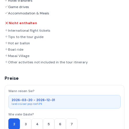
Hotel transfers
Game drives
Accommodation & Meals
Nicht enthalten
International flight tickets
Tips to the tour guide
Hot air ballon
Boat ride
Masai Village
Other activities not included in the tour itinerary
Preise
Wann reisen Sie?
2026-03-20 - 2026-12-31
land cruiser pop roof 4*4
Wie viele Gäste?
2
3
4
5
6
7