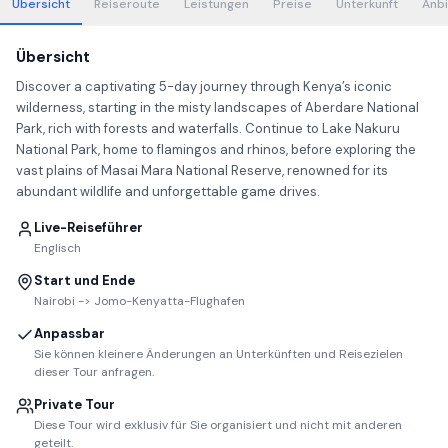
Übersicht
Reiseroute
Leistungen
Preise
Unterkunft
Anbi
Übersicht
Discover a captivating 5-day journey through Kenya’s iconic
wilderness, starting in the misty landscapes of Aberdare National
Park, rich with forests and waterfalls. Continue to Lake Nakuru
National Park, home to flamingos and rhinos, before exploring the
vast plains of Masai Mara National Reserve, renowned for its
abundant wildlife and unforgettable game drives.
Live-Reiseführer
Englisch
Start und Ende
Nairobi -> Jomo-Kenyatta-Flughafen
Anpassbar
Sie können kleinere Änderungen an Unterkünften und Reisezielen
dieser Tour anfragen.
Private Tour
Diese Tour wird exklusiv für Sie organisiert und nicht mit anderen
geteilt.