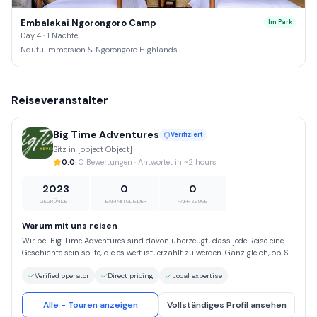
Embalakai Ngorongoro Camp
Im Park
Day 4 · 1 Nächte
Ndutu Immersion & Ngorongoro Highlands
Reiseveranstalter
Big Time Adventures
Verifiziert
Sitz in [object Object]
0.0
· 0 Bewertungen · Antwortet in ~2 hours
2023
0
0
GEGRÜNDET
TEAMMITGLIEDER
FAHRZEUGE
Warum mit uns reisen
Wir bei Big Time Adventures sind davon überzeugt, dass jede Reise eine
Geschichte sein sollte, die es wert ist, erzählt zu werden. Ganz gleich, ob Sie
die Ruhe abgelegener Strände, den Nervenkitzel von Bergwanderungen oder
Verified operator
Direct pricing
Local expertise
die Faszination kultureller Sehenswürdigkeiten suchen – wir begleiten Sie
auf jedem Schritt Ihres Weges. Entscheiden Sie sich für Big Time
Adventures und erleben Sie eine Reise, die auf den Säulen Sicherheit,
Alle - Touren anzeigen
Vollständiges Profil ansehen
Authentizität und verantwortungsbewusstem Tourismus basiert. Wir sind