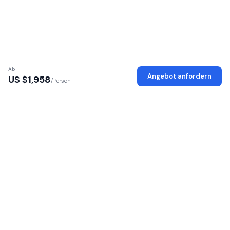
Ab
Angebot anfordern
US $
1,958
/Person
Verifizierte Anbieter
Jeder Anbieter wird auf Lizenz, Identität und Büro geprüft
Sichere Plattform
Ihre persönlichen Daten sind verschlüsselt und geschützt
100 % provisionsfrei
Kein Aufschlag — zahlen Sie direkt an den Anbieter
16 afrikanische Länder
Safaris in Ost- und Südafrika