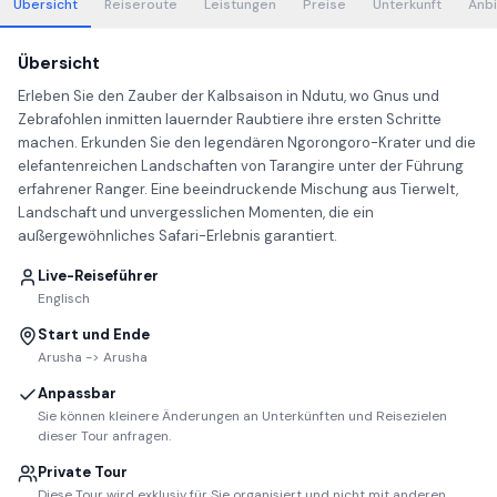
Übersicht
Reiseroute
Leistungen
Preise
Unterkunft
Anbi
Übersicht
Erleben Sie den Zauber der Kalbsaison in Ndutu, wo Gnus und
Zebrafohlen inmitten lauernder Raubtiere ihre ersten Schritte
machen. Erkunden Sie den legendären Ngorongoro-Krater und die
elefantenreichen Landschaften von Tarangire unter der Führung
erfahrener Ranger. Eine beeindruckende Mischung aus Tierwelt,
Landschaft und unvergesslichen Momenten, die ein
außergewöhnliches Safari-Erlebnis garantiert.
Live-Reiseführer
Englisch
Start und Ende
Arusha -> Arusha
Anpassbar
Sie können kleinere Änderungen an Unterkünften und Reisezielen
dieser Tour anfragen.
Private Tour
Diese Tour wird exklusiv für Sie organisiert und nicht mit anderen