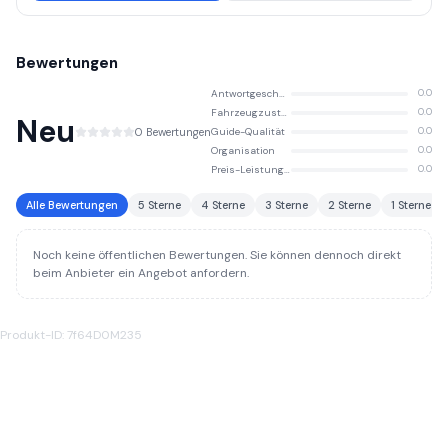
stolz auf unsere sorgfältige Planung, unsere Liebe zum Detail und unser
tiefes Verständnis dafür, was eine Reise wirklich zu etwas Besonderem
macht. Bei uns können Sie sich darauf verlassen, dass Sie in guten
Bewertungen
Händen sind und die Wunder der Welt ganz unbesorgt genießen können.
Antwortgeschwindigkeit
0.0
Fahrzeugzustand
0.0
Neu
0 Bewertungen
Guide-Qualität
0.0
Organisation
0.0
Preis-Leistungs-Verhältnis
0.0
Alle Bewertungen
5 Sterne
4 Sterne
3 Sterne
2 Sterne
1 Sterne
Noch keine öffentlichen Bewertungen. Sie können dennoch direkt
beim Anbieter ein Angebot anfordern.
Produkt-ID: 7f64D0M235