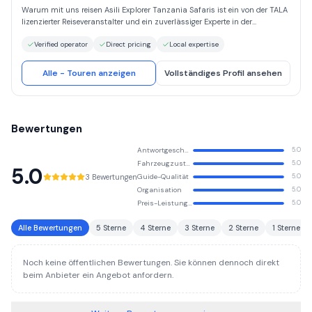
Warum mit uns reisen Asili Explorer Tanzania Safaris ist ein von der TALA
lizenzierter Reiseveranstalter und ein zuverlässiger Experte in der
Safaribranche, der sich auf Wildtiersafaris, Berg-Trekking-Abenteuer und
Verified operator
Direct pricing
Local expertise
Strandurlaub in Tansania spezialisiert hat. Machen Sie sich den Geist von
"Hakuna Matata" zu eigen und erkunden Sie Afrika durch unvergessliche
Safarierlebnisse, die von leidenschaftlichen, sehr erfahrenen einheimischen
Alle - Touren anzeigen
Vollständiges Profil ansehen
Führern geleitet werden - der wahre Unterschied zwischen einer
gewöhnlichen Safari und einem einmaligen Abenteuer. Bei Asili Explorer
entwerfen wir maßgeschneiderte Safariprogramme, die Ihre Traumreise
nach Afrika zum Leben erwecken. Wir bieten qualitativ hochwertige
Bewertungen
Tansania-Safaris zu den günstigsten Preisen an, ohne jemals
Kompromisse bei Service, Komfort oder Authentizität einzugehen.
Antwortgeschwindigkeit
5.0
Fahrzeugzustand
5.0
5.0
3 Bewertungen
Guide-Qualität
5.0
Organisation
5.0
Preis-Leistungs-Verhältnis
5.0
Alle Bewertungen
5 Sterne
4 Sterne
3 Sterne
2 Sterne
1 Sterne
Noch keine öffentlichen Bewertungen. Sie können dennoch direkt
beim Anbieter ein Angebot anfordern.