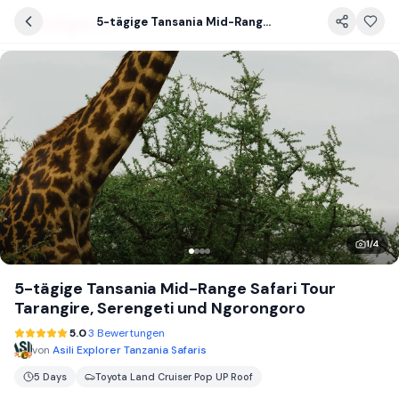
5-tägige Tansania Mid-Range Safari Tour Tarangire, Serengeti und Ngorongoro
1
/
4
5-tägige Tansania Mid-Range Safari Tour
Tarangire, Serengeti und Ngorongoro
5.0
3 Bewertungen
von
Asili Explorer Tanzania Safaris
5 Days
Toyota Land Cruiser Pop UP Roof