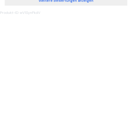
Weitere Bewertungen anzeigen
Produkt-ID: wV1SynFkdV