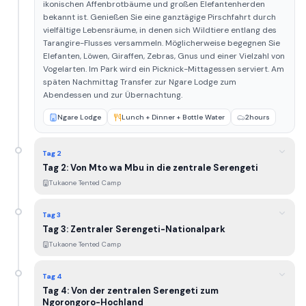
ikonischen Affenbrotbäume und großen Elefantenherden
bekannt ist. Genießen Sie eine ganztägige Pirschfahrt durch
vielfältige Lebensräume, in denen sich Wildtiere entlang des
Tarangire-Flusses versammeln. Möglicherweise begegnen Sie
Elefanten, Löwen, Giraffen, Zebras, Gnus und einer Vielzahl von
Vogelarten. Im Park wird ein Picknick-Mittagessen serviert. Am
späten Nachmittag Transfer zur Ngare Lodge zum
Abendessen und zur Übernachtung.
Ngare Lodge
Lunch + Dinner + Bottle Water
2hours
Tag 2
Tag 2: Von Mto wa Mbu in die zentrale Serengeti
Tukaone Tented Camp
Tag 3
Tag 3: Zentraler Serengeti-Nationalpark
Tukaone Tented Camp
Tag 4
Tag 4: Von der zentralen Serengeti zum
Ngorongoro-Hochland