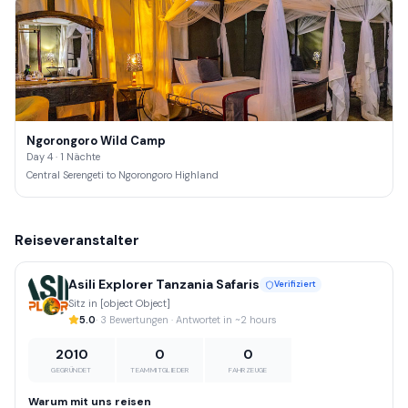
Ngorongoro Wild Camp
Day 4 · 1 Nächte
Central Serengeti to Ngorongoro Highland
Reiseveranstalter
Asili Explorer Tanzania Safaris
Verifiziert
Sitz in [object Object]
5.0
· 3 Bewertungen · Antwortet in ~2 hours
2010
0
0
GEGRÜNDET
TEAMMITGLIEDER
FAHRZEUGE
Warum mit uns reisen