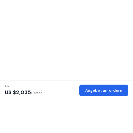
Ab
Angebot anfordern
US $
2,035
/Person
Verifizierte Anbieter
Jeder Anbieter wird auf Lizenz, Identität und Büro geprüft