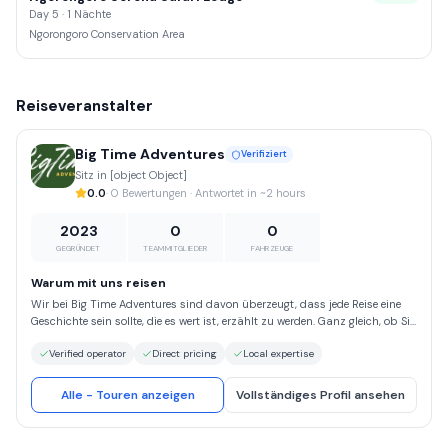
Day 5 · 1 Nächte
Ngorongoro Conservation Area
Reiseveranstalter
Big Time Adventures
Verifiziert
Sitz in [object Object]
0.0
· 0 Bewertungen · Antwortet in ~2 hours
2023
0
0
GEGRÜNDET
TEAMMITGLIEDER
FAHRZEUGE
Warum mit uns reisen
Wir bei Big Time Adventures sind davon überzeugt, dass jede Reise eine
Geschichte sein sollte, die es wert ist, erzählt zu werden. Ganz gleich, ob Sie
die Ruhe abgelegener Strände, den Nervenkitzel von Bergwanderungen oder
Verified operator
Direct pricing
Local expertise
die Faszination kultureller Sehenswürdigkeiten suchen – wir begleiten Sie
auf jedem Schritt Ihres Weges. Entscheiden Sie sich für Big Time
Adventures und erleben Sie eine Reise, die auf den Säulen Sicherheit,
Alle - Touren anzeigen
Vollständiges Profil ansehen
Authentizität und verantwortungsbewusstem Tourismus basiert. Wir sind
stolz auf unsere sorgfältige Planung, unsere Liebe zum Detail und unser
tiefes Verständnis dafür, was eine Reise wirklich zu etwas Besonderem