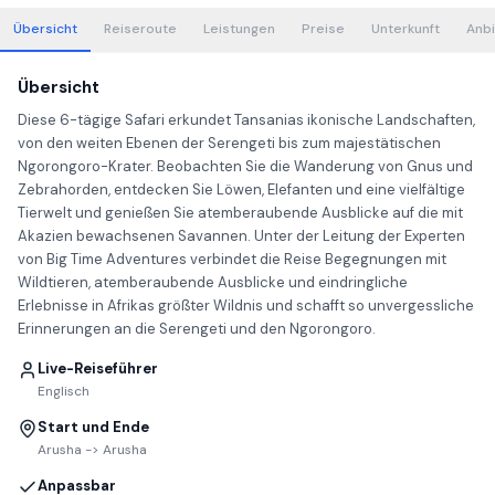
Übersicht
Reiseroute
Leistungen
Preise
Unterkunft
Anbi
Übersicht
Diese 6-tägige Safari erkundet Tansanias ikonische Landschaften,
von den weiten Ebenen der Serengeti bis zum majestätischen
Ngorongoro-Krater. Beobachten Sie die Wanderung von Gnus und
Zebrahorden, entdecken Sie Löwen, Elefanten und eine vielfältige
Tierwelt und genießen Sie atemberaubende Ausblicke auf die mit
Akazien bewachsenen Savannen. Unter der Leitung der Experten
von Big Time Adventures verbindet die Reise Begegnungen mit
Wildtieren, atemberaubende Ausblicke und eindringliche
Erlebnisse in Afrikas größter Wildnis und schafft so unvergessliche
Erinnerungen an die Serengeti und den Ngorongoro.
Live-Reiseführer
Englisch
Start und Ende
Arusha -> Arusha
Anpassbar