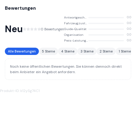
macht. Bei uns können Sie sich darauf verlassen, dass Sie in guten
Bewertungen
Händen sind und die Wunder der Welt ganz unbesorgt genießen können.
Antwortgeschwindigkeit
0.0
Fahrzeugzustand
0.0
Neu
0 Bewertungen
Guide-Qualität
0.0
Organisation
0.0
Preis-Leistungs-Verhältnis
0.0
Alle Bewertungen
5 Sterne
4 Sterne
3 Sterne
2 Sterne
1 Sterne
Noch keine öffentlichen Bewertungen. Sie können dennoch direkt
beim Anbieter ein Angebot anfordern.
Produkt-ID: k12ySg74C1