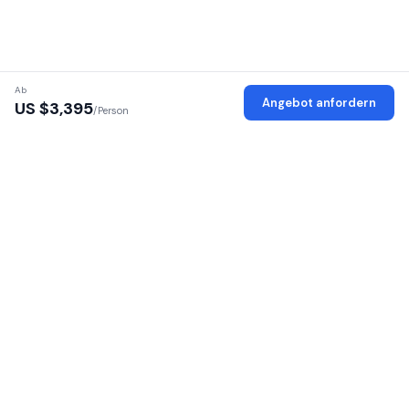
Ab
Angebot anfordern
US $
3,395
/Person
Verifizierte Anbieter
Jeder Anbieter wird auf Lizenz, Identität und Büro geprüft
Sichere Plattform
Ihre persönlichen Daten sind verschlüsselt und geschützt
100 % provisionsfrei
Kein Aufschlag — zahlen Sie direkt an den Anbieter
16 afrikanische Länder
Safaris in Ost- und Südafrika
SafariGo verbindet Reisende mit verifizierten