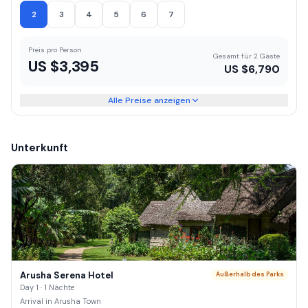
2
3
4
5
6
7
Preis pro Person
Gesamt für 2 Gäste
US $
3,395
US $
6,790
Alle Preise anzeigen
Unterkunft
Arusha Serena Hotel
Außerhalb des Parks
Day 1 · 1 Nächte
Arrival in Arusha Town