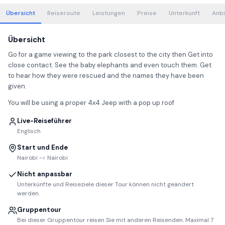
Übersicht
Reiseroute
Leistungen
Preise
Unterkunft
Anbi
Übersicht
Go for a game viewing to the park closest to the city then Get into
close contact. See the baby elephants and even touch them. Get
to hear how they were rescued and the names they have been
given.
You will be using a proper 4x4 Jeep with a pop up roof
Live-Reiseführer
Englisch
Start und Ende
Nairobi -> Nairobi
Nicht anpassbar
Unterkünfte und Reiseziele dieser Tour können nicht geändert
werden.
Gruppentour
Bei dieser Gruppentour reisen Sie mit anderen Reisenden. Maximal 7