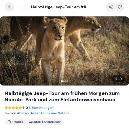
Halbtägige Jeep-Tour am frühen Morgen zum Nairobi-Park und zum Elefantenwaisenhaus
1
/
4
Halbtägige Jeep-Tour am frühen Morgen zum
Nairobi-Park und zum Elefantenwaisenhaus
5.0
6 Bewertungen
von
African Beast Tours and Safaris
7 Hours
Safari Landcruiser