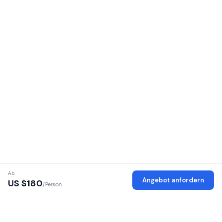
Ab
Angebot anfordern
US $
180
/Person