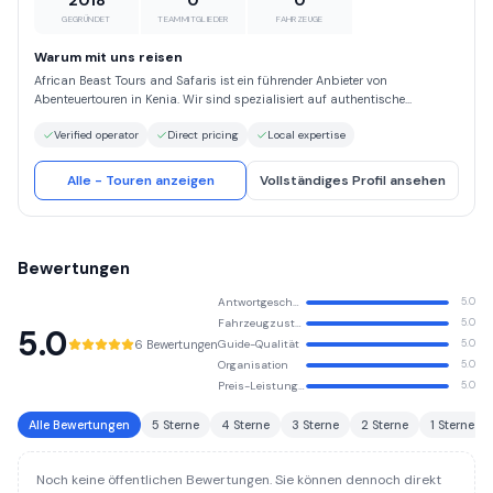
2018
0
0
GEGRÜNDET
TEAMMITGLIEDER
FAHRZEUGE
Warum mit uns reisen
African Beast Tours and Safaris ist ein führender Anbieter von
Abenteuertouren in Kenia. Wir sind spezialisiert auf authentische
afrikanische Abenteuer
Verified operator
Direct pricing
Local expertise
Alle - Touren anzeigen
Vollständiges Profil ansehen
Bewertungen
Antwortgeschwindigkeit
5.0
Fahrzeugzustand
5.0
5.0
6 Bewertungen
Guide-Qualität
5.0
Organisation
5.0
Preis-Leistungs-Verhältnis
5.0
Alle Bewertungen
5 Sterne
4 Sterne
3 Sterne
2 Sterne
1 Sterne
Noch keine öffentlichen Bewertungen. Sie können dennoch direkt