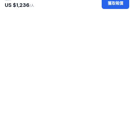
獲取報價
US $
1,236
/人
認證地接社
每家地接社均經過執照、身份及辦公場所審核
安全平台
您的個人數據經過加密保護，安全可靠
100% 零佣金
無加價——直接向地接社付款
覆蓋 16 個非洲國家
東非與南部非洲遊獵之旅
SafariGo 連接旅客與非洲各地經過認證的本地遊獵地接
社。比較報價、閲讀評價、直接預訂——100% 零佣金。