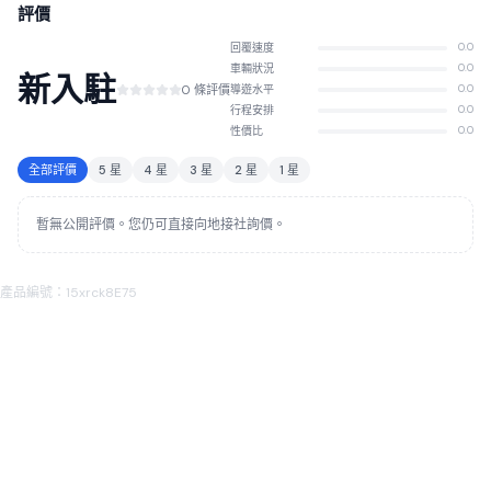
評價
回覆速度
0.0
車輛狀況
0.0
新入駐
0 條評價
導遊水平
0.0
行程安排
0.0
性價比
0.0
全部評價
5 星
4 星
3 星
2 星
1 星
暫無公開評價。您仍可直接向地接社詢價。
產品編號：15xrck8E75