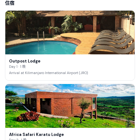
住宿
Outpost Lodge
Day 1 · 1 晚
Arrival at Kilimanjaro International Airport (JRO)
Africa Safari Karatu Lodge