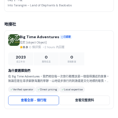
Day 2 · 1 晚
Into Tarangire – Land of Elephants & Baobabs
地接社
Big Time Adventures
已認證
位於 [object Object]
0.0
· 0 條評價 · ~2 hours 內回覆
2023
0
0
成立年份
團隊成員
車輛數量
為什麼選擇我們
在 Big Time Adventures，我們相信每一次旅行都應該是一個值得講述的故事。
無論您是在尋求僻靜海灘的寧靜、山地徒步旅行的刺激還是文化地標的敬畏，我
們都會全程為您提供指導。選擇 Big Time Adventures，您將獲得以安全、真實
Verified operator
Direct pricing
Local expertise
和負責任的旅遊為基礎的旅行體驗。我們以精心的規劃、對細節的關注以及對如
何讓旅行真正特別的深刻理解而自豪。與我們一起，您可以放心，您將得到妥善
的照顧，可以完全放心地自由享受世界的奇蹟。
查看全部 - 個行程
查看完整資料