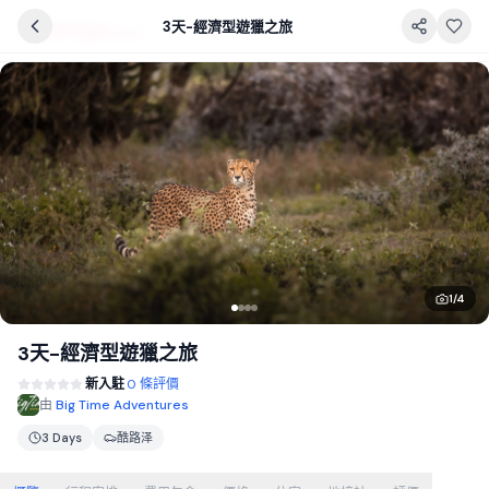
3天-經濟型遊獵之旅
1
/
4
3天-經濟型遊獵之旅
新入駐
0 條評價
由
Big Time Adventures
3 Days
酷路泽