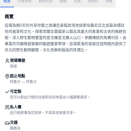
概覽
行程安排
費用包含
價格
住宿
地接社
評價
概覽
這場為期3天的共享狩獵之旅讓您身臨其境地探索坦桑尼亞北部最具標誌
性的風景和文化。探索塔蘭吉雷國家公園及其龐大的象羣和古老的猴麪包
樹，深入野生動物豐富的恩戈羅恩戈羅火山口，參觀傳統的馬賽村莊。由
專業的司機導遊駕駛四驅遊獵車帶領，這場緊湊的冒險在短時間內提供了
非凡的野生動物觀賞、文化見解和極高的性價比。
現場導遊
英語
起止地點
阿魯沙 -> 阿魯沙
可定製
您可以對此行程的住宿和目的地提出小幅調整請求。
私人團
此行程將專為您安排，不與其他旅客共享。
交通
酷路泽