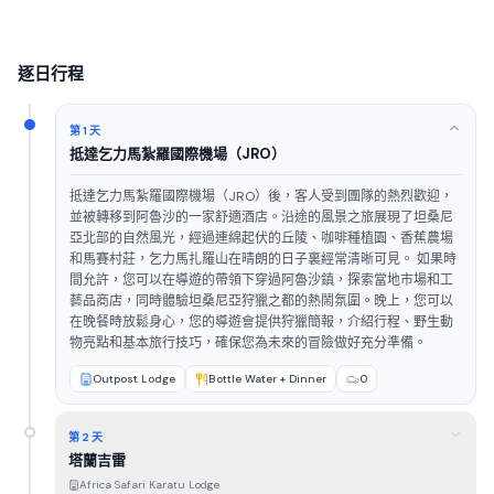
逐日行程
第 1 天
抵達乞力馬紮羅國際機場（JRO）
抵達乞力馬紮羅國際機場（JRO）後，客人受到團隊的熱烈歡迎，
並被轉移到阿魯沙的一家舒適酒店。沿途的風景之旅展現了坦桑尼
亞北部的自然風光，經過連綿起伏的丘陵、咖啡種植園、香蕉農場
和馬賽村莊，乞力馬扎羅山在晴朗的日子裏經常清晰可見。 如果時
間允許，您可以在導遊的帶領下穿過阿魯沙鎮，探索當地市場和工
藝品商店，同時體驗坦桑尼亞狩獵之都的熱鬧氛圍。晚上，您可以
在晚餐時放鬆身心，您的導遊會提供狩獵簡報，介紹行程、野生動
物亮點和基本旅行技巧，確保您為未來的冒險做好充分準備。
Outpost Lodge
Bottle Water + Dinner
0
第 2 天
塔蘭吉雷
Africa Safari Karatu Lodge