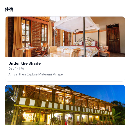
住宿
Under the Shade
Day 1 · 1 晚
Arrival then Explore Materuni Village