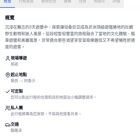
概覽
行程安排
費用包含
價格
住宿
地接社
評價
概覽
沉浸在難忘的3天遊獵中，探索讓坦桑尼亞成為非洲頂級遊獵勝地的壯觀
野生動物和迷人風景。這段短暫但豐富的旅程融合了當地的文化體驗、驅
車遊獵和美麗風景，非常適合那些渴望享受冒險樂趣但又不希望犧牲舒適
度的遊客。
現場導遊
英語
起止地點
莫西 -> 阿魯沙
可定製
您可以對此行程的住宿和目的地提出小幅調整請求。
私人團
此行程將專為您安排，不與其他旅客共享。
交通
酷路泽