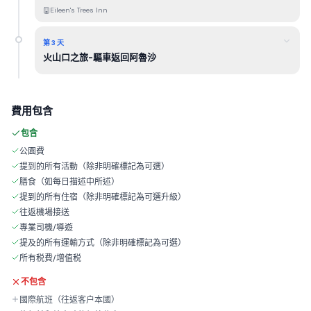
Eileen's Trees Inn
第 3 天
火山口之旅-驅車返回阿魯沙
費用包含
包含
公園費
提到的所有活動（除非明確標記為可選）
膳食（如每日描述中所述）
提到的所有住宿（除非明確標記為可選升級）
往返機場接送
專業司機/導遊
提及的所有運輸方式（除非明確標記為可選）
所有税費/增值税
不包含
國際航班（往返客户本國）