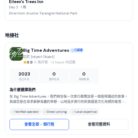
Eileen's Trees Inn
Day 2 · 1 晚
Drive from Arusha-Tarangire National Park
地接社
Big Time Adventures
已認證
位於 [object Object]
0.0
· 0 條評價 · ~2 hours 內回覆
2023
0
0
成立年份
團隊成員
車輛數量
為什麼選擇我們
在 Big Time Adventures，我們相信每一次旅行都應該是一個值得講述的故事。
無論您是在尋求僻靜海灘的寧靜、山地徒步旅行的刺激還是文化地標的敬畏，我
們都會全程為您提供指導。選擇 Big Time Adventures，您將獲得以安全、真實
Verified operator
Direct pricing
Local expertise
和負責任的旅遊為基礎的旅行體驗。我們以精心的規劃、對細節的關注以及對如
何讓旅行真正特別的深刻理解而自豪。與我們一起，您可以放心，您將得到妥善
的照顧，可以完全放心地自由享受世界的奇蹟。
查看全部 - 個行程
查看完整資料