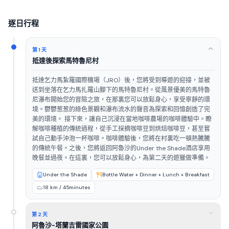
逐日行程
第 1 天
抵達後探索馬特魯尼村
抵達乞力馬紮羅國際機場（JRO）後，您將受到導遊的迎接，並被
送到坐落在乞力馬扎羅山腳下的馬特魯尼村。從風景優美的馬特魯
尼瀑布開始您的冒險之旅，在那裏您可以放鬆身心，享受寧靜的環
境。鬱鬱葱葱的綠色景觀和瀑布流水的聲音為探索和回憶創造了完
美的環境。 接下來，讓自己沉浸在當地咖啡農場的咖啡體驗中。瞭
解咖啡種植的傳統過程，從手工採摘咖啡豆到烘焙咖啡豆，甚至嘗
試自己動手沖泡一杯咖啡。咖啡體驗後，您將在村裏吃一頓熱騰騰
的傳統午餐。之後，您將返回阿魯沙的Under the Shade酒店享用
晚餐並過夜。在這裏，您可以放鬆身心，為第二天的遊獵做準備。
Under the Shade
Bottle Water + Dinner + Lunch + Breakfast
18 km / 45minutes
第 2 天
阿魯沙-塔蘭吉雷國家公園