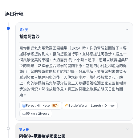
逐日行程
第 1 天
抵達阿魯沙
當你到達乞力馬紮羅國際機場（JRO）時，你的冒險就開始了。導
遊將恭候您的到來，協助您搬運行李，並將您送往阿魯沙，這是一
個風景優美的車程，大約需要1到1.5小時。途中，您可以欣賞坦桑尼
亞的風景：點綴着金合歡樹的開闊平原、當地的小村莊和遙遠的梅
魯山。您的導遊將向您介紹該地區，分享見解，並讓您對未來幾天
感到興奮。抵達阿魯沙後，入住您的小屋，旅行後放松身心。晚
上，您的導遊將為您簡要介紹第二天參觀曼雅拉湖國家公園和樹頂
步道的情況。然後放鬆休息，真正的狩獵之旅將於明天日出時開
始。
Forest Hill Hotel
園外
Bottle Water + Lunch + Dinner
55 km / 2hours
第 2 天
阿魯沙-曼雅拉湖國家公園