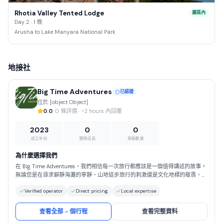
Rhotia Valley Tented Lodge
園區內
Day 2 · 1 晚
Arusha to Lake Manyara National Park
地接社
Big Time Adventures
已認證
位於 [object Object]
0.0
· 0 條評價 · ~2 hours 內回覆
2023
0
0
成立年份
團隊成員
車輛數量
為什麼選擇我們
在 Big Time Adventures，我們相信每一次旅行都應該是一個值得講述的故事。
無論您是在尋求僻靜海灘的寧靜、山地徒步旅行的刺激還是文化地標的敬畏，我
們都會全程為您提供指導。選擇 Big Time Adventures，您將獲得以安全、真實
Verified operator
Direct pricing
Local expertise
和負責任的旅遊為基礎的旅行體驗。我們以精心的規劃、對細節的關注以及對如
何讓旅行真正特別的深刻理解而自豪。與我們一起，您可以放心，您將得到妥善
的照顧，可以完全放心地自由享受世界的奇蹟。
查看全部 - 個行程
查看完整資料