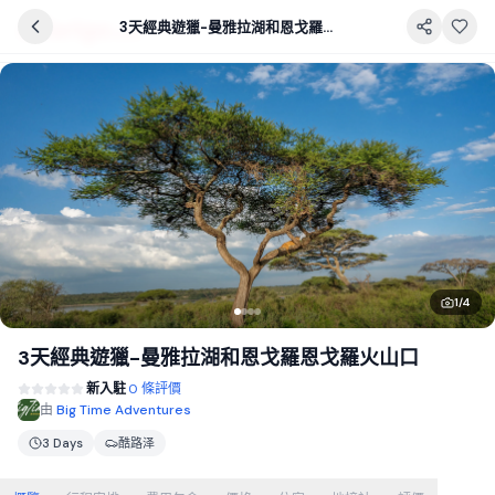
3天經典遊獵-曼雅拉湖和恩戈羅恩戈羅火山口
1
/
4
3天經典遊獵-曼雅拉湖和恩戈羅恩戈羅火山口
新入駐
0 條評價
由
Big Time Adventures
3 Days
酷路泽