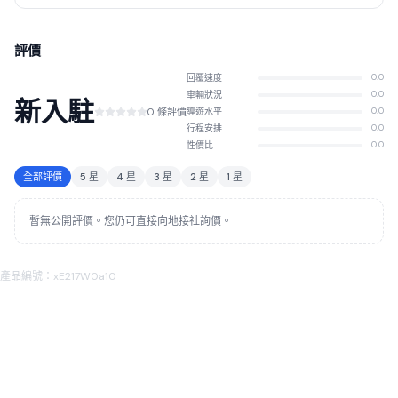
評價
回覆速度
0.0
車輛狀況
0.0
新入駐
0 條評價
導遊水平
0.0
行程安排
0.0
性價比
0.0
全部評價
5 星
4 星
3 星
2 星
1 星
暫無公開評價。您仍可直接向地接社詢價。
產品編號：xE217W0a10