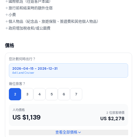
國際航班（往返客户本國）
旅行前和結束時的額外住宿
小費
個人物品（紀念品、旅遊保險、簽證費和其他個人物品）
政府增加税收和/或公園費
價格
您計劃何時出行？
2026-04-15 - 2026-12-31
4x4 Land Cruiser
幾位旅客？
2
3
4
5
6
7
人均價格
2 位旅客總價
US $
1,139
US $
2,278
查看全部價格