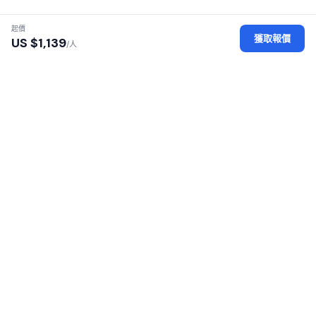
起價
獲取報價
US $
1,139
/人
認證地接社
每家地接社均經過執照、身份及辦公場所審核
安全平台
您的個人數據經過加密保護，安全可靠
100% 零佣金
無加價——直接向地接社付款
覆蓋 16 個非洲國家
東非與南部非洲遊獵之旅
SafariGo 連接旅客與非洲各地經過認證的本地遊獵地接
社。比較報價、閲讀評價、直接預訂——100% 零佣金。