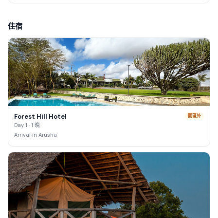
住宿
Forest Hill Hotel
園區外
Day 1 · 1 晚
Arrival in Arusha