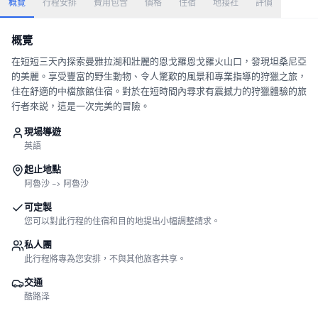
概覽
行程安排
費用包含
價格
住宿
地接社
評價
概覽
在短短三天內探索曼雅拉湖和壯麗的恩戈羅恩戈羅火山口，發現坦桑尼亞
的美麗。享受豐富的野生動物、令人驚歎的風景和專業指導的狩獵之旅，
住在舒適的中檔旅館住宿。對於在短時間內尋求有震撼力的狩獵體驗的旅
行者來説，這是一次完美的冒險。
現場導遊
英語
起止地點
阿魯沙 -> 阿魯沙
可定製
您可以對此行程的住宿和目的地提出小幅調整請求。
私人團
此行程將專為您安排，不與其他旅客共享。
交通
酷路泽