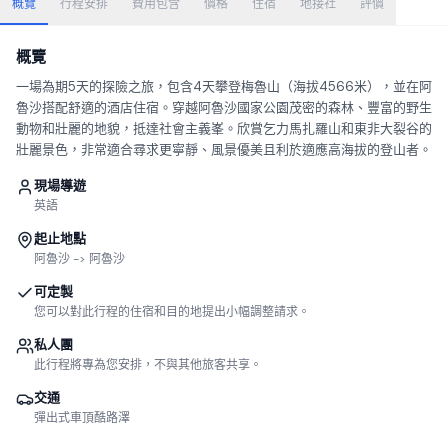
概覽
行程安排
費用包含
價格
住宿
地接社
評價
概覽
一場為期5天的探險之旅，包含4天攀登梅魯山（海拔4566米），並在阿
魯沙搭配舒適的酒店住宿。穿越阿魯沙國家公園茂密的森林、豐富的野生
動物和壯麗的地貌，抵達社會主義峯。欣賞乞力馬扎羅山和東非大裂谷的
壯麗景色，非常適合尋求更寧靜、風景優美且利於適應高海拔的登山者。
現場導遊
英語
起止地點
阿魯沙 -> 阿魯沙
可定製
您可以對此行程的住宿和目的地提出小幅調整請求。
私人團
此行程將專為您安排，不與其他旅客共享。
交通
彈出式車頂酷路澤