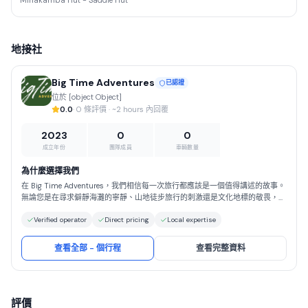
Miriakamba Hut - Saddle Hut
地接社
Big Time Adventures
已認證
位於 [object Object]
0.0
· 0 條評價 · ~2 hours 內回覆
2023
0
0
成立年份
團隊成員
車輛數量
為什麼選擇我們
在 Big Time Adventures，我們相信每一次旅行都應該是一個值得講述的故事。
無論您是在尋求僻靜海灘的寧靜、山地徒步旅行的刺激還是文化地標的敬畏，我
們都會全程為您提供指導。選擇 Big Time Adventures，您將獲得以安全、真實
Verified operator
Direct pricing
Local expertise
和負責任的旅遊為基礎的旅行體驗。我們以精心的規劃、對細節的關注以及對如
何讓旅行真正特別的深刻理解而自豪。與我們一起，您可以放心，您將得到妥善
的照顧，可以完全放心地自由享受世界的奇蹟。
查看全部 - 個行程
查看完整資料
評價