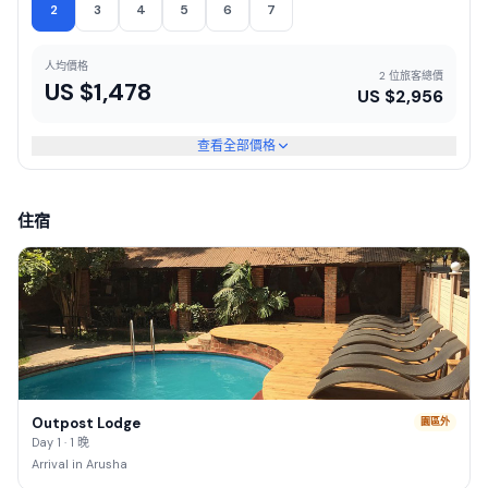
2
3
4
5
6
7
人均價格
2 位旅客總價
US $
1,478
US $
2,956
查看全部價格
住宿
Outpost Lodge
園區外
Day 1 · 1 晚
Arrival in Arusha