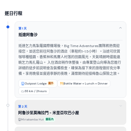
逐日行程
第 1 天
抵達阿魯沙
抵達乞力馬紮羅國際機場後，Big Time Adventures團隊將熱情迎
接您，並送您前往阿魯沙的酒店（車程約1-1.5小時）。沿途可欣賞
咖啡種植園、香蕉林和馬賽人村落的田園風光，天氣晴朗時還能遠
眺乞力馬扎羅山。 入住酒店稍作休整後，由專業登山向導為您進行
詳細的徒步前説明會及裝備檢查，確保為接下來的旅程做好充分準
備。享用晚餐並度過寧靜的夜晚，滿懷期待迎接梅魯山探險之旅。
Outpost Lodge
園外
Bottle Water + Lunch + Dinner
55 km / 2hours
第 2 天
阿魯沙至莫梅拉門 - 米里亞坎巴小屋
Miriakamba Hut
園區內