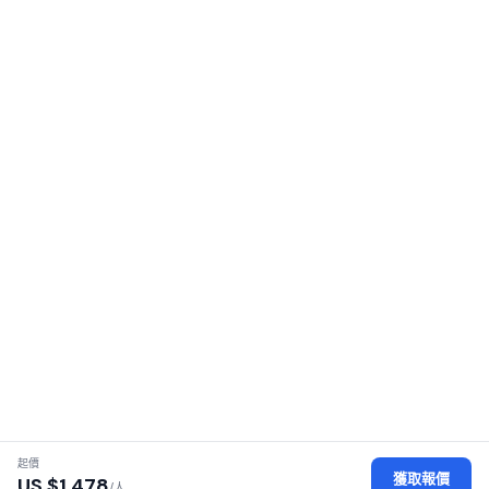
起價
獲取報價
US $
1,478
/人