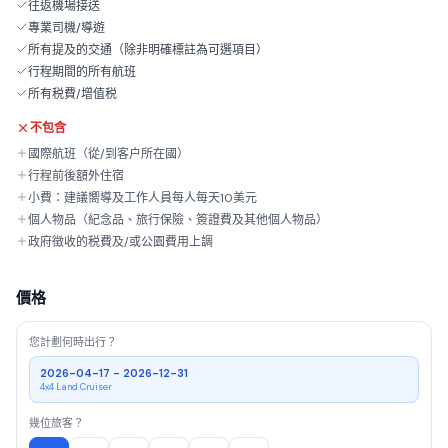
往返機場接送
專業司機/導遊
所有提及的交通（除非明確標註為可選項目）
行程期間的所有航班
所有税費/增值税
不包含
國際航班（從/到客户所在國）
行程前後額外住宿
小費：建議嚮導及工作人員每人每天10美元
個人物品（紀念品、旅行保險、簽證費及其他個人物品）
政府徵收的税費及/或公園費用上調
價格
您計劃何時出行？
2026-04-17 - 2026-12-31
4x4 Land Cruiser
幾位旅客？