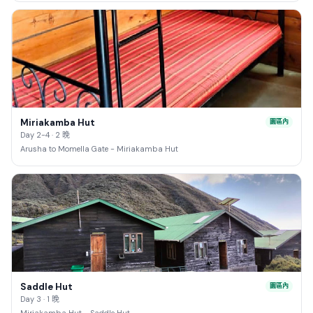
Miriakamba Hut
園區內
Day 2-4 · 2 晚
Arusha to Momella Gate - Miriakamba Hut
Saddle Hut
園區內
Day 3 · 1 晚