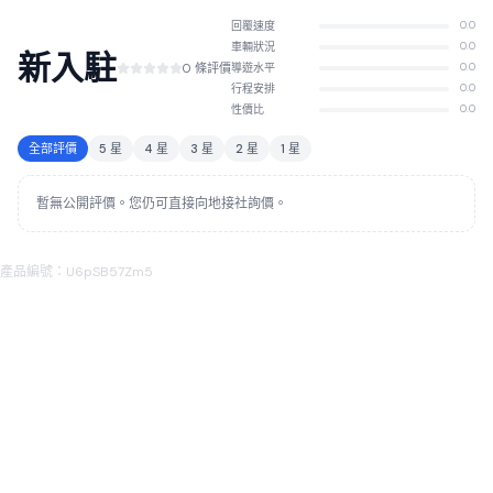
回覆速度
0.0
車輛狀況
0.0
新入駐
0 條評價
導遊水平
0.0
行程安排
0.0
性價比
0.0
全部評價
5 星
4 星
3 星
2 星
1 星
暫無公開評價。您仍可直接向地接社詢價。
產品編號：U6pSB57Zm5