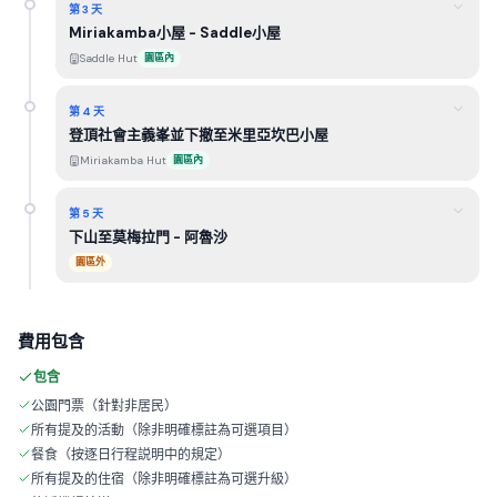
第 3 天
Miriakamba小屋 - Saddle小屋
Saddle Hut
園區內
第 4 天
登頂社會主義峯並下撤至米里亞坎巴小屋
Miriakamba Hut
園區內
第 5 天
下山至莫梅拉門 - 阿魯沙
園區外
費用包含
包含
公園門票（針對非居民）
所有提及的活動（除非明確標註為可選項目）
餐食（按逐日行程説明中的規定）
所有提及的住宿（除非明確標註為可選升級）