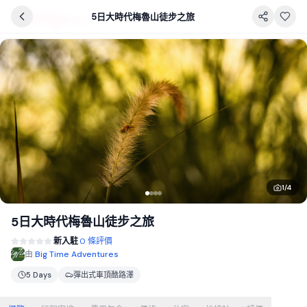
5日大時代梅魯山徒步之旅
1
/
4
5日大時代梅魯山徒步之旅
新入駐
0 條評價
由
Big Time Adventures
5 Days
彈出式車頂酷路澤