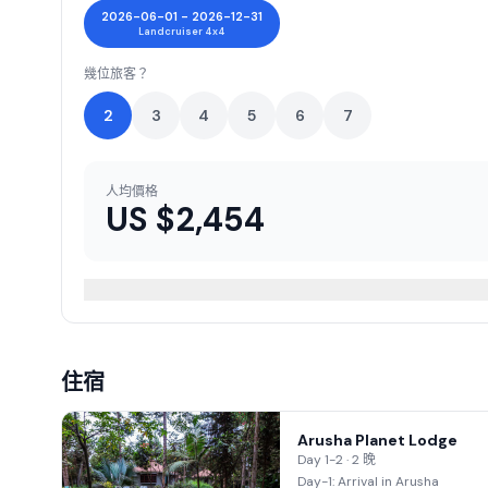
2026-06-01 - 2026-12-31
Landcruiser 4x4
幾位旅客？
2
3
4
5
6
7
人均價格
US $
2,454
住宿
Arusha Planet Lodge
Day 1-2 · 2 晚
Day-1: Arrival in Arusha