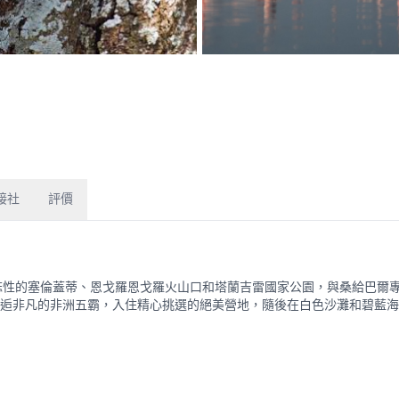
接社
評價
將標誌性的塞倫蓋蒂、恩戈羅恩戈羅火山口和塔蘭吉雷國家公園，與桑給巴爾
逅非凡的非洲五霸，入住精心挑選的絕美營地，隨後在白色沙灘和碧藍海
。