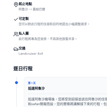
起止地點
阿魯沙 -> 桑給巴爾
可定製
您可以對此行程的住宿和目的地提出小幅調整請求。
私人團
此行程將專為您安排，不與其他旅客共享。
交通
Landcruiser 4x4
逐日行程
第 1 天
抵達阿魯沙
抵達阿魯沙機場後，您將受到迎接並送往阿魯沙的住宿。
和safari簡報而設，您的嚮導將講解接下來的行程