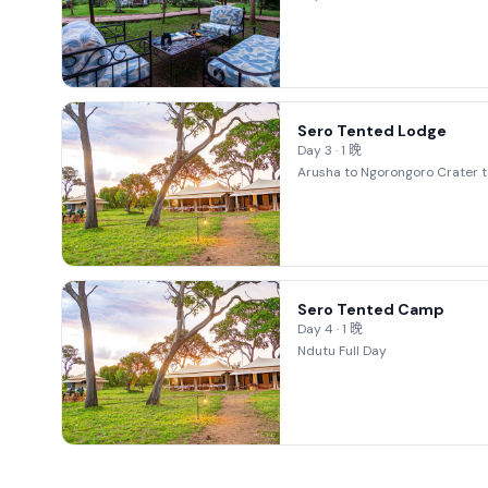
Sero Tented Lodge
Day 3 · 1 晚
Arusha to Ngorongoro Crater 
Sero Tented Camp
Day 4 · 1 晚
Ndutu Full Day