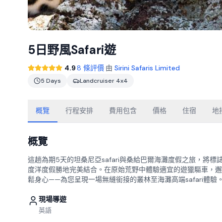
5日野風Safari遊
·
4.9
8 條評價
由
Sirini Safaris Limited
5 Days
Landcruiser 4x4
概覽
行程安排
費用包含
價格
住宿
地
概覽
這趟為期5天的坦桑尼亞safari與桑給巴爾海灘度假之旅，
度洋度假勝地完美結合。在原始荒野中體驗適宜的遊獵驅車，邂
鬆身心——為您呈現一場無縫銜接的叢林至海灘高端safari體驗
現場導遊
英語