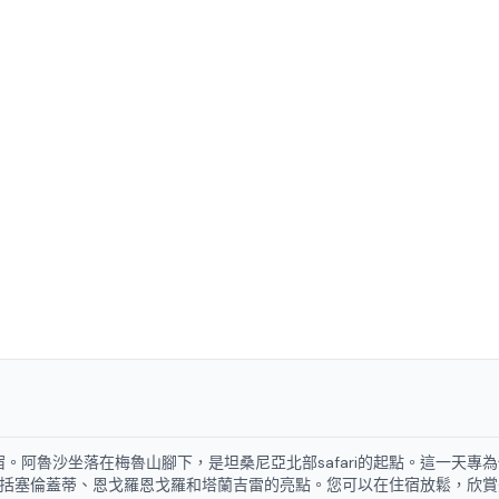
阿魯沙坐落在梅魯山腳下，是坦桑尼亞北部safari的起點。這一天專
，包括塞倫蓋蒂、恩戈羅恩戈羅和塔蘭吉雷的亮點。您可以在住宿放鬆，欣賞