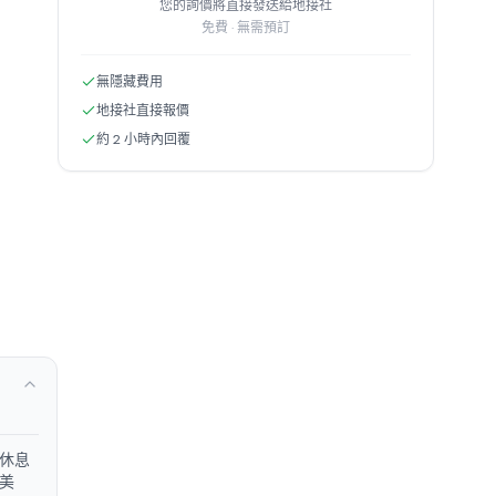
您的詢價將直接發送給地接社
免費 · 無需預訂
無隱藏費用
地接社直接報價
約 2 小時內回覆
為休息
美