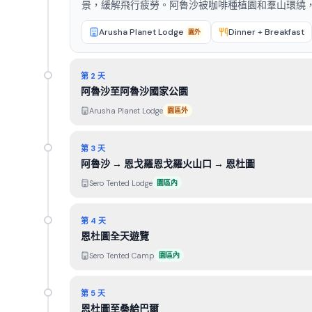
景，緩解飛行疲勞。阿魯沙被咖啡種植園和羣山環繞
Arusha Planet Lodge
Dinner + Breakfast
園外
第 2 天
阿魯沙至阿魯沙國家公園
Arusha Planet Lodge
園區外
第 3 天
阿魯沙 → 恩戈羅恩戈羅火山口 → 恩杜圖
Sero Tented Lodge
園區內
第 4 天
恩杜圖全天遊覽
Sero Tented Camp
園區內
第 5 天
恩杜圖至桑給巴爾