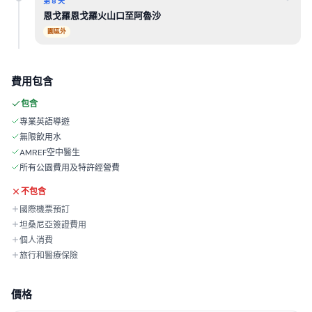
第 8 天
恩戈羅恩戈羅火山口至阿魯沙
園區外
費用包含
包含
專業英語導遊
無限飲用水
AMREF空中醫生
所有公園費用及特許經營費
不包含
國際機票預訂
坦桑尼亞簽證費用
個人消費
旅行和醫療保險
價格