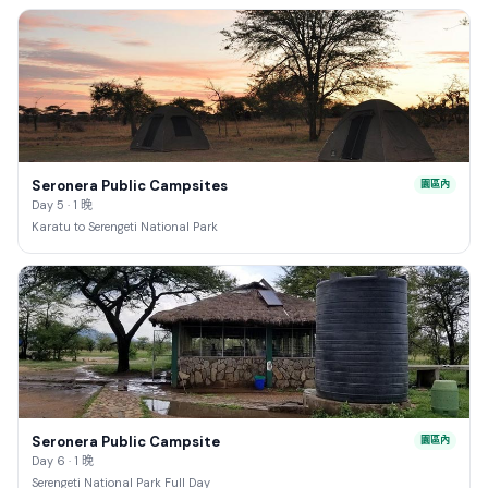
Seronera Public Campsites
園區內
Day 5 · 1 晚
Karatu to Serengeti National Park
Seronera Public Campsite
園區內
Day 6 · 1 晚
Serengeti National Park Full Day