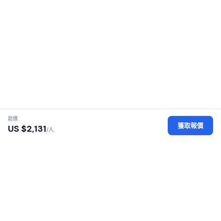
起價
獲取報價
US $
2,131
/人
認證地接社
每家地接社均經過執照、身份及辦公場所審核
安全平台
您的個人數據經過加密保護，安全可靠
100% 零佣金