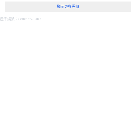
顯示更多評價
產品編號：03K5C239K7