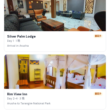
Silver Palm Lodge
園區外
Day 1 · 1 晚
Arrival in Arusha
Rim View Inn
園區外
Day 2-4 · 3 晚
Arusha to Tarangire National Park