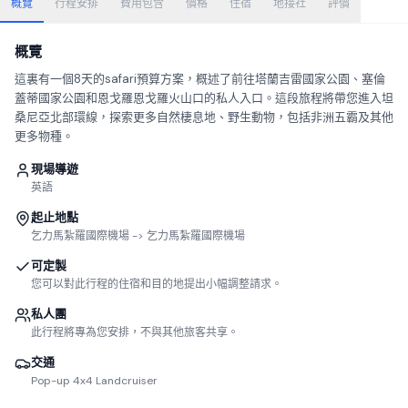
概覽
行程安排
費用包含
價格
住宿
地接社
評價
概覽
這裏有一個8天的safari預算方案，概述了前往塔蘭吉雷國家公園、塞倫
蓋蒂國家公園和恩戈羅恩戈羅火山口的私人入口。這段旅程將帶您進入坦
桑尼亞北部環線，探索更多自然棲息地、野生動物，包括非洲五霸及其他
更多物種。
現場導遊
英語
起止地點
乞力馬紮羅國際機場 -> 乞力馬紮羅國際機場
可定製
您可以對此行程的住宿和目的地提出小幅調整請求。
私人團
此行程將專為您安排，不與其他旅客共享。
交通
Pop-up 4x4 Landcruiser