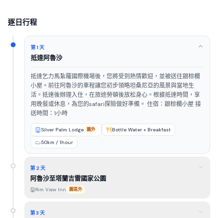
逐日行程
第 1 天
抵達阿魯沙
抵達乞力馬紮羅國際機場後，您將受到熱情歡迎，並被送往銀棕櫚
小屋。前往阿魯沙的車程讓您初步領略坦桑尼亞的風景與當地生
活。抵達後辦理入住，在旅途勞頓後放松身心。根據抵達時間，享
用晚餐或休息，為您的safari探險做好準備。 住宿：銀棕櫚小屋 接
送時間：1小時
Silver Palm Lodge
園外
Bottle Water + Breakfast
50km / 1hour
第 2 天
阿魯沙至塔蘭吉雷國家公園
Rim View Inn
園區外
第 3 天