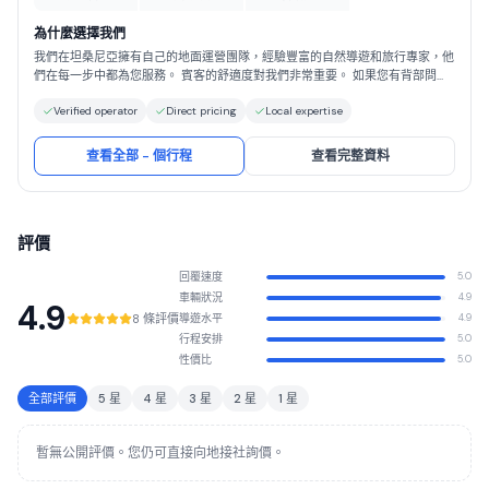
為什麼選擇我們
我們在坦桑尼亞擁有自己的地面運營團隊，經驗豐富的自然導遊和旅行專家，他
們在每一步中都為您服務。 賓客的舒適度對我們非常重要。 如果您有背部問
題，請告訴我們。 我們將加倍努力，以確保您的座椅上有額外的填充物，以減
Verified operator
Direct pricing
Local expertise
輕在崎y不平的道路上的行駛。 我們始終確保我們的汽車處於良好的狀態，併為
您提供舒適的旅程，讓您享受最充分的旅程。 我們的價格透明，沒有任何意
外，隱性費用或其他服務費用。
查看全部 - 個行程
查看完整資料
評價
回覆速度
5.0
車輛狀況
4.9
4.9
8 條評價
導遊水平
4.9
行程安排
5.0
性價比
5.0
全部評價
5 星
4 星
3 星
2 星
1 星
暫無公開評價。您仍可直接向地接社詢價。