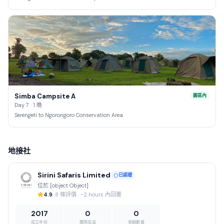
Simba Campsite A
園區內
Day 7 · 1 晚
Serengeti to Ngorongoro Conservation Area
地接社
Sirini Safaris Limited
已認證
位於 [object Object]
4.9
· 8 條評價 · ~2 hours 內回覆
2017
0
0
成立年份
團隊成員
車輛數量