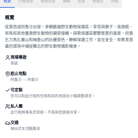
概覽
行程安排
費用包含
價格
住宿
地接社
評價
概覽
從莫西或阿魯沙出發，參觀藪貓野生動物保護區，享受與獅子、長頸鹿、
斑馬和其他獲救野生動物的親密接觸。探索保護區鬱鬱葱葱的風景，欣賞
乞力馬扎羅山和梅魯山的壯麗景色，瞭解保護工作，並在安全、有教育意
義的環境中捕捉難忘的野生動物攝影機會。
現場導遊
英語
起止地點
阿魯沙 -> 阿魯沙
可定製
您可以對此行程的住宿和目的地提出小幅調整請求。
私人團
此行程將專為您安排，不與其他旅客共享。
交通
弹出式车顶酷路泽