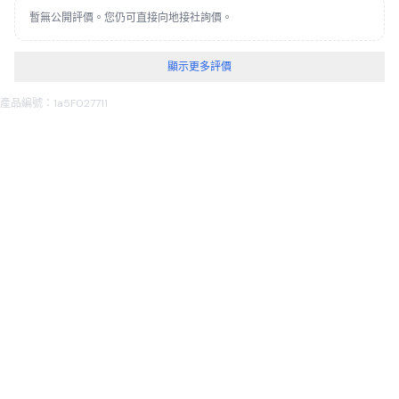
暫無公開評價。您仍可直接向地接社詢價。
顯示更多評價
產品編號：1a5F027711