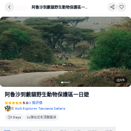
阿魯沙到藪貓野生動物保護區一日遊
1
/
5
阿魯沙到藪貓野生動物保護區一日遊
5.0
3 條評價
由
Asili Explorer Tanzania Safaris
1 Days
弹出式车顶酷路泽