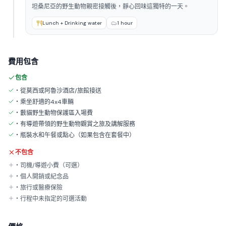
坦桑尼亞的野生動物親密接觸後，靜心回味這獨特的一天。
Lunch + Drinking water
1 hour
費用包含
包含
・從莫西或阿魯沙酒店/旅館接送
・乘坐舒適的4x4車輛
・藪貓野生動物保護區入場費
・有導遊帶領的野生動物觀賞之旅及講解服務
・瓶裝水和午餐或點心（如果包含在套餐中）
不包含
・司機/導遊小費（可選）
・個人開銷或紀念品
・旅行或醫療保險
・行程中未指定的可選活動