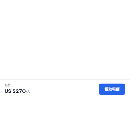
起價
獲取報價
US $
270
/人
認證地接社
每家地接社均經過執照、身份及辦公場所審核