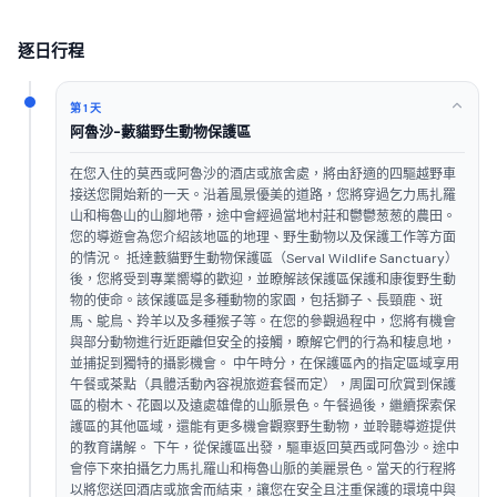
逐日行程
第 1 天
阿魯沙-藪貓野生動物保護區
在您入住的莫西或阿魯沙的酒店或旅舍處，將由舒適的四驅越野車
接送您開始新的一天。沿着風景優美的道路，您將穿過乞力馬扎羅
山和梅魯山的山腳地帶，途中會經過當地村莊和鬱鬱葱葱的農田。
您的導遊會為您介紹該地區的地理、野生動物以及保護工作等方面
的情況。 抵達藪貓野生動物保護區（Serval Wildlife Sanctuary）
後，您將受到專業嚮導的歡迎，並瞭解該保護區保護和康復野生動
物的使命。該保護區是多種動物的家園，包括獅子、長頸鹿、斑
馬、鴕鳥、羚羊以及多種猴子等。在您的參觀過程中，您將有機會
與部分動物進行近距離但安全的接觸，瞭解它們的行為和棲息地，
並捕捉到獨特的攝影機會。 中午時分，在保護區內的指定區域享用
午餐或茶點（具體活動內容視旅遊套餐而定），周圍可欣賞到保護
區的樹木、花園以及遠處雄偉的山脈景色。午餐過後，繼續探索保
護區的其他區域，還能有更多機會觀察野生動物，並聆聽導遊提供
的教育講解。 下午，從保護區出發，驅車返回莫西或阿魯沙。途中
會停下來拍攝乞力馬扎羅山和梅魯山脈的美麗景色。當天的行程將
以將您送回酒店或旅舍而結束，讓您在安全且注重保護的環境中與