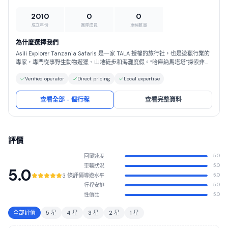
2010
0
0
成立年份
團隊成員
車輛數量
為什麼選擇我們
Asili Explorer Tanzania Safaris 是一家 TALA 授權的旅行社，也是遊獵行業的
專家，專門從事野生動物遊獵、山地徒步和海灘度假。“哈庫納馬塔塔”探索非
洲！在經驗豐富、充滿熱情的導遊的帶領下，您將度過難忘的精彩遊獵時光，體
Verified operator
Direct pricing
Local expertise
驗普通遊獵和真正的終生冒險。Asili 將為您量身定製夢幻遊獵行程，並將其變
為現實。我們提供市場上最具競爭力的遊獵價格，同時保證質量。
查看全部 - 個行程
查看完整資料
評價
回覆速度
5.0
車輛狀況
5.0
5.0
3 條評價
導遊水平
5.0
行程安排
5.0
性價比
5.0
全部評價
5 星
4 星
3 星
2 星
1 星